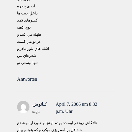
لبه ي پنجره
داخلِ جيب ها
كشوهاي كمد
توي كيف
هلهله مي كنند و
غر يو مي كشند
اشك هاي بلورِ مادر و
شعرهاي من
تنها نيستي تو
Antworten
April 7, 2006 um 8:32
کیانوش
p.m. Uhr
sagt:
کاش زودتـر اومـده بودم ایـنجا و خـبردار میـشدم 🙁
حـداقل برنامه ریزی میکردم که بتونـم بیام