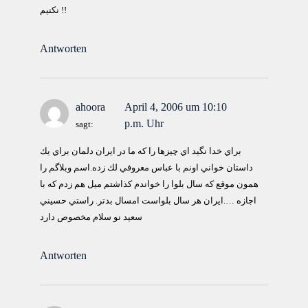
نكنيم !!
Antworten
ahoora
April 4, 2006 um 10:10
p.m. Uhr
sagt:
براي خدا نگيد اي چيزها را كه ما در ايران دلمان براي يك
داستان خواني اونم با عباس معروفي لك زده.اسم وبلاگم را
همون موقع كه سال بلوا را خواندم كذاشتم ميل هم زدم كه با
اجازه ….ايران هر سال بلواست امسال بدتر. راستي حسيني
سعيد نو سلام مخصوص دارد
Antworten