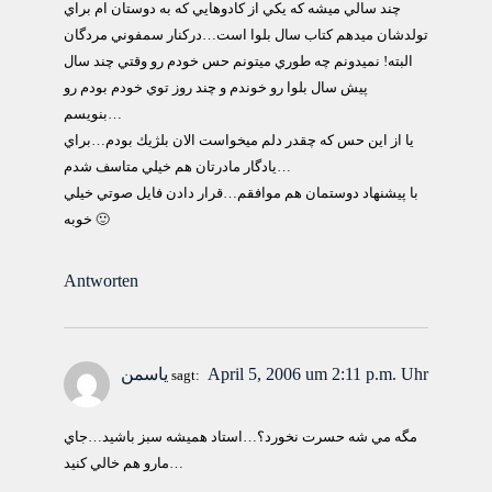
چند سالي ميشه كه يكي از كادوهايي كه به دوستان ام براي
تولدشان ميدهم كتاب سال بلوا است…دركنار سمفوني مردگان
البته! نميدونم چه طوري ميتونم حس خودم رو وقتي چند سال
پيش سال بلوا رو خوندم و چند روز توي خودم بودم رو
بنويسم…
يا از اين حس كه چقدر دلم ميخواست الان بلژيك بودم…براي
يادگار مادرتان هم خيلي متاسف شدم…
با پيشنهاد دوستمان هم موافقم…قرار دادن فايل صوتي خيلي
خوبه 🙂
Antworten
April 5, 2006 um 2:11 p.m. Uhr
ياسمن
sagt:
مگه مي شه حسرت نخورد؟…استاد هميشه سبز باشيد…جاي
مارو هم خالي كنيد…