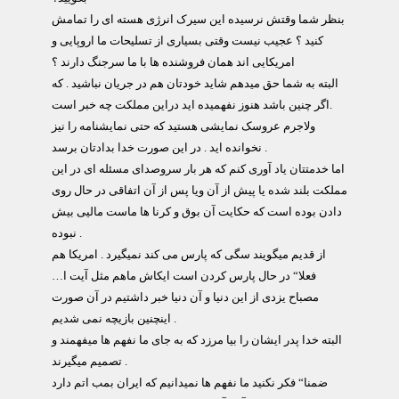
بنظر شما وقتش نرسیده این سیرک انرژی هسته ای را تمامش
کنید ؟ عجیب نیست وقتی بسیاری از تسلیحات ما اروپایی و
امریکایی اند همان فروشنده ها با ما سرجنگ دارند ؟
البته به شما حق میدهم شاید خودتان هم در جریان نباشید . که
اگر چنین باشد هنوز نفهمیده اید دراین مملکت چه خبر است.
ولاجرم عروسک نمایشی هستید که حتی نمایشنامه را نیز
نخوانده اید . در این صورت خدا بدادتان برسد .
اما خدمتتان یاد آوری کنم که هر بار سروصدای مسئله ای در این
مملکت بلند شده یا پیش از آن ویا پس از آن اتفاقی در حال روی
دادن بوده است که حکایت آن بوق و کرنا ها ماست مالیی بیش
نبوده .
از قدیم میگویند سگی که پارس می کند نمیگیرد . امریکا هم
فعلا“ در حال پارس کردن است ایکاش ماهم مثل آیت ا…
مصباح یزدی از این دنیا و آن دنیا خبر داشتیم در آن صورت
اینچنین بازیچه نمی شدیم .
البته خدا پدر ایشان را بیا مرزد که به جای ما نفهم ها میفهمند و
تصمیم میگیرند .
ضمنا“ فکر نکنید ما نفهم ها نمیدانیم که ایران بمب اتم دارد