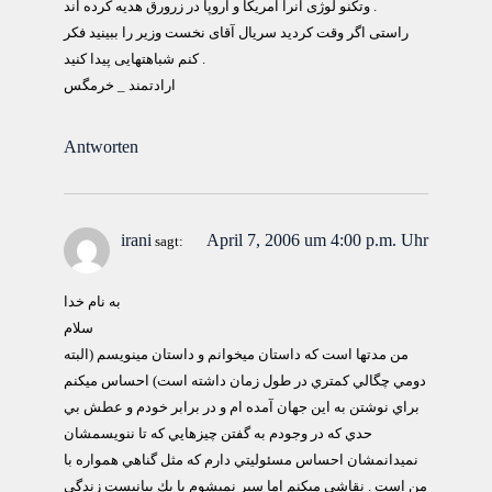
وتکنو لوژی آنرا آمریکا و اروپا در زرورق هدیه کرده اند .
راستی اگر وقت کردید سریال آقای نخست وزیر را ببینید فکر
کنم شباهتهایی پیدا کنید .
ارادتمند _ خرمگس
Antworten
irani
April 7, 2006 um 4:00 p.m. Uhr
sagt:
به نام خدا
سلام
من مدتها است كه داستان ميخوانم و داستان مينويسم (البته
دومي چگالي كمتري در طول زمان داشته است) احساس ميكنم
براي نوشتن به اين جهان آمده ام و در برابر خودم و عطش بي
حدي كه در وجودم به گفتن چيزهايي كه تا ننويسمشان
نميدانمشان احساس مسئوليتي دارم كه مثل گناهي همواره با
من است . نقاشي ميكنم اما سير نميشوم با يك پيانيست زندگي