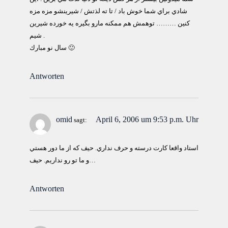
شادي براي شما خوش باد / تا ته لذتش / شيرينشو مزه مزه
كنين ……… توهمش هم ممكنه مارو بگيره يه خورده شيرين
شيم .
سال نو مبارك 🙂
Antworten
omid
April 6, 2006 um 9:53 p.m. Uhr
sagt:
استاد واقعا كارت درسته و حرف نداري. حيف كه از ما دور هستي
و ما تو رو نداريم. حيف…
Antworten