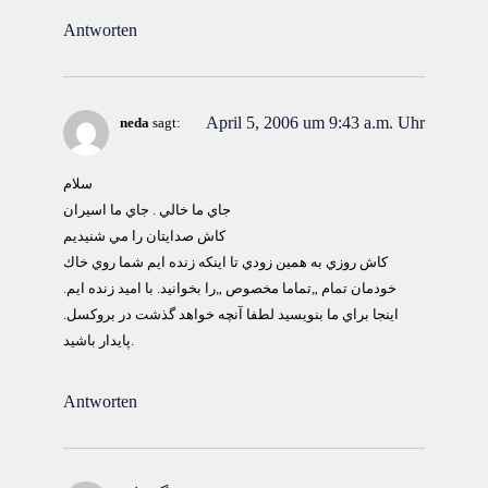
Antworten
April 5, 2006 um 9:43 a.m. Uhr
neda
sagt:
سلام
جاي ما خالي . جاي ما اسيران
كاش صدايتان را مي شنيديم
كاش روزي به همين زودي تا اينكه زنده ايم شما روي خاك
خودمان تمام „تماما مخصوص „را بخوانيد. با اميد زنده ايم.
اينجا براي ما بنويسيد لطفا آنچه خواهد گذشت در بروكسل.
پايدار باشيد.
Antworten