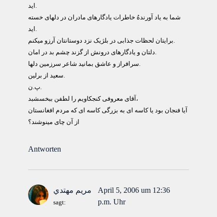
اید.
شما به یاد آورندهُ خاطرات یادگارهای مادران در دلهای خسته
اید.
برایتان لحظات جذابی در بلژیک نزد دوستانتان آرزو میکنم.
دلتان و یادگارهای درونش از گزند چشم بد در امان.
سرافراز و عاشق بمانید شاعر سرزمین دلها.
سعید از برلین.
پ.ن.
آقای معروفی کنجکاویم را لطفن ببخسشبد،
آیا فنجان بود یا کاسه ای به بزرگی کاسه ای که مردم افغانستان
از آن چای مینوشند؟
Antworten
April 5, 2006 um 12:36
مريم مهتدي
p.m. Uhr
sagt: