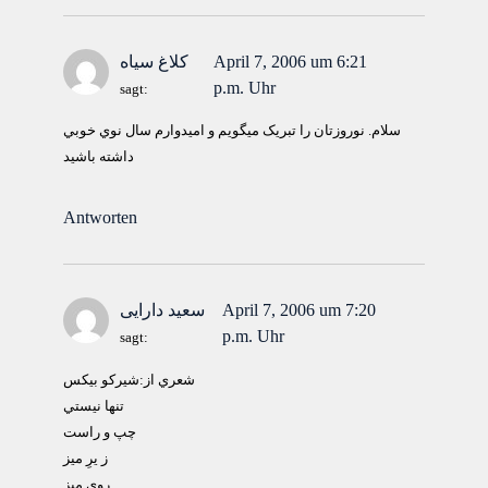
April 7, 2006 um 6:21
کلاغ سياه
p.m. Uhr
sagt:
سلام. نوروزتان را تبريک ميگويم و اميدوارم سال نوي خوبي
داشته باشيد
Antworten
April 7, 2006 um 7:20
سعید دارایی
p.m. Uhr
sagt:
شعري از:شيركو بيكس
تنها نيستي
چپ و راست
ز يرِ ميز
روي ميز