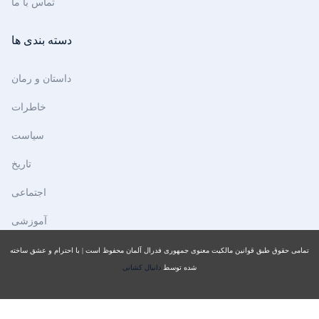
تماس با ما
دسته بندی ها
داستان و رمان
خاطرات
سیاست
تاریخ
اجتماعی
آموزشی
تمامی حقوق طبق قوانین مالکیت معنوی جمهوری فدرال آلمان محفوظ است | با احترام و عشق ساخته
شده توسط
دانیال کشانی