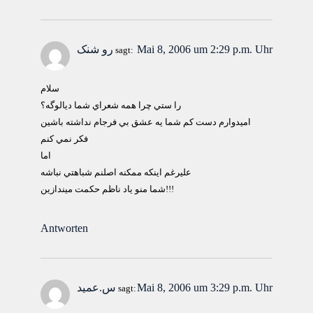
Mai 8, 2006 um 2:29 p.m. Uhr
رو شنک
sagt:
سلام
را ستي چرا همه شعراي شما ديالوگه؟
اميدوارم دست كم شما يه عشق بي فرجام نداشته باشين
فكر نمي كنم
اما
عليرغم اينكه ممكنه اصلنم شباهتي نباشه
شما منو ياد ناظم حكمت ميندازين!!!
Antworten
Mai 8, 2006 um 3:29 p.m. Uhr
س.عمید
sagt: