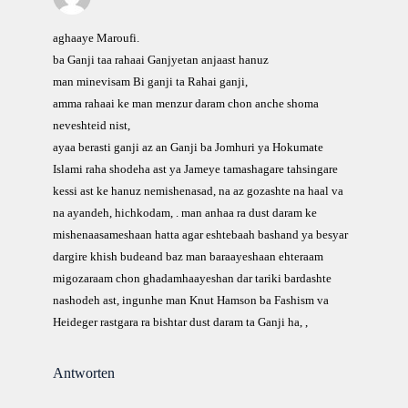
aghaaye Maroufi.
ba Ganji taa rahaai Ganjyetan anjaast hanuz
man minevisam Bi ganji ta Rahai ganji,
amma rahaai ke man menzur daram chon anche shoma
neveshteid nist,
ayaa berasti ganji az an Ganji ba Jomhuri ya Hokumate
Islami raha shodeha ast ya Jameye tamashagare tahsingare
kessi ast ke hanuz nemishenasad, na az gozashte na haal va
na ayandeh, hichkodam, . man anhaa ra dust daram ke
mishenaasameshaan hatta agar eshtebaah bashand ya besyar
dargire khish budeand baz man baraayeshaan ehteraam
migozaraam chon ghadamhaayeshan dar tariki bardashte
nashodeh ast, ingunhe man Knut Hamson ba Fashism va
Heideger rastgara ra bishtar dust daram ta Ganji ha, ,
Antworten