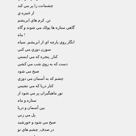
چشمانت را پر مي كند
از غمزه ي
تن ِ كرم هاي ابريشم
گاهي ستاره ها پولك مي شوند و گاه
ماه !
انگار روي پارچه اي از ابريشم ِ سياه
سوزن دوزي مي كني
كنار ِ پنجره كه مي ايستي
دست كه به روي شب مي كشي
صبح مي شود
چشم كه به آسمان مي دوزي
كنار دريا كه مي نشيني
تور ماهيگيران پر مي شود از
ستاره و ماه
بين آسمان و دريا
پل مي زني
صبح مي شود و خورشيد
در صدف ِ چشم هاي تو