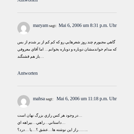
maryam
Mai 6, 2006 um 8:31 p.m. Uhr
sagt:
گاهي مجبورم چند روز شعرهايي رو كه كم كم از بر شدم از بس
كه مدام خواندمشان دوباره و دوباره بخوانم… اما آقاي معروفي
باز هم قشنگند…
Antworten
mahsa
Mai 6, 2006 um 11:18 p.m. Uhr
sagt:
در وجود هر كس رازي بزرگ نهان است…
داستاني…راهي…بيراهه اي…
راز اين نوشته ها…عشق ؟…يا …درد؟……..