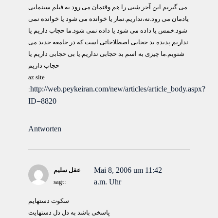
می گیریم این آخر شبی را هم وقتمان می رود به فیلم سینمایی
یادمان می رود.نه،نداریم.نماز یا خوانده می شود یا خوانده نمی
شود.خمس یا داده می شود یا داده نمی شود.ما حجاب داریم یا
نداریم.پدیده بد حجابی اصطلاحاتی است که در جامعه جدید می
شنویم.ما چیزی به اسم بد حجابی نداریم.یا بی حجابی داریم یا
حجاب داریم
az site
http://web.peykeiran.com/new/articles/article_body.aspx?
:
ID=8820
Antworten
Mai 8, 2006 um 11:42
عقل سلیم
a.m. Uhr
sagt:
سکوت دستهایم
پاسخی باشد به دل دل دستهایت