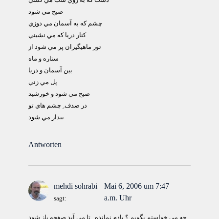
دست كه به روي شب مي كشي
صبح مي شود
چشم كه به آسمان مي دوزي
كنار دريا كه مي نشيني
تور ماهيگيران پر مي شود از
ستاره و ماه
بين آسمان و دريا
پل مي زني
صبح مي شود و خورشيد
در صدف ِ چشم هاي تو
بيدار مي شود
Antworten
mehdi sohrabi
Mai 6, 2006 um 7:47
a.m. Uhr
sagt:
چه مي خواستم بگويم ؟ يادم نمانده . تا مي آيد صفحه باز شود