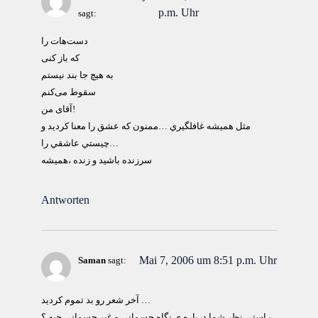
p.m. Uhr
sagt:
دست‌هات را
که باز کنی
به هيچ جا بند نيستم
سقوط می‌کنم
آقای من!
مثل هميشه غافلگيري …ممنون كه عشق را معنا كرديد و
چيستي عاشقي را…
سرزنده باشيد و زنده ،هميشه
Antworten
Mai 7, 2006 um 8:51 p.m. Uhr
Saman
sagt:
آخر شعر رو بد تموم كرديد …
راستي نظر شما درباره ي نگاه جسماني و غير جسماني چيه ؟