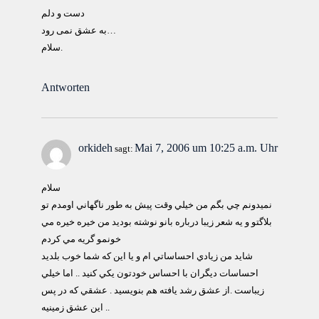
دست و دلم
به عشق نمی رود…
سلام.
Antworten
orkideh
Mai 7, 2006 um 10:25 a.m. Uhr
sagt:
سلام
نميدونم چي بگم من خيلي وقت پيش به طور ناگهاني اومدم تو
بلاگتو و يه شعر زيبا درباره بانو نوشته بوديد من خيره خيره مي
خونمو گريه مي كردم
شايد من زيادي احساساتي ام و يا اين كه شما خوب بلديد
احساسات ديگران با احساس خودتون يكي كنيد .. اما خيلي
زيباست .از عشق رشد يافته هم بنويسيد . عشقي كه در پس
اين عشق زمينيه ..