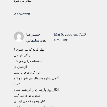
بيدار مي شود
Antworten
Mai 6, 2006 um 7:10
حميدرضا
a.m. Uhr
سليماني
sagt:
بهار نارنج كه مي شوي ؟
رنگي نارنجي
چشمانت را پر مي كند
از غمزه ي
تن ِ كرم هاي ابريشم
گاهي ستاره ها پولك مي شوند و گاه
ماه !
انگار روي پارچه اي از ابريشم ِ سياه
سوزن دوزي مي كني
كنار ِ پنجره كه مي ايستي