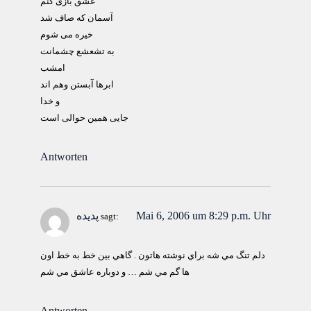
عشق بازی کنم
آسمان که صاف شد
خيره می شوم
به تشعشع چشمانت
امشب
ابرها آبستن وهم اند
و خدا
جايی همين حوالی است
Antworten
Mai 6, 2006 um 8:29 p.m. Uhr
پدیده
sagt:
دلم تنگ مي شه براي نوشته هاتون . گاهي بين خط به خط اون
ها گم مي شم … و دوباره عاشق مي شم
Antworten