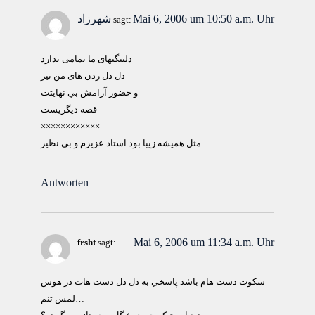
Mai 6, 2006 um 10:50 a.m. Uhr
شهرزاد
sagt:
دلتنگيهای ما تمامی ندارد
دل دل زدن های من نيز
و حضور آرامش بي نهايتت
قصه ديگريست
××××××××××××
مثل هميشه زيبا بود استاد عزيزم و بي نظير
Antworten
Mai 6, 2006 um 11:34 a.m. Uhr
frsht
sagt:
سكوت دست هام باشد پاسخي به دل دل دست هات در هوس
لمس تنم…