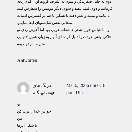
دوم به جليل صفربيگي و سوم به عليرضا قزوه. اول، قدم رنجه
فرماييد و دوم، لينك دهيد و سوم، ديگر مؤمنين را سفارش كنيد
تا بيايند و ببينند و نظر دهند تا همگي با هم در گسترش ادبيات
متعالي نقش شايسته‫اي ايفا نماييم.
و اما عباس جون. شعر عاشقانه خوبي بود اما آخرش زدي تو
خاكي. يعني خودت را ذليل كرده اي آنهم به زبان همين لاتهايي
مثل ما. از تو حيفه.
Antworten
Mai 6, 2006 um 6:18
درنگ هاي
p.m. Uhr
نابهنگام
sagt:
تو
حواس خدا را پرت کن
من
با شکل ابرها