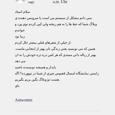
a.m. Uhr
sagt:
سلام استاد
نمي دانم مشكل از سيستم من است يا سرويس دهنده ي
وبلاگ شما كه خط ها را به هم ريخته ولي كپي كردم توي ورد و
خواندم.
زيبا بود.
از خيلي از شعرهاي قبلي بيشتر حال كردم.
همين كه مي نويسيد يعني زندگي تان بهتر از اينجايي ماست.
بهتر از زباله داني ممتدي كه هر كس ذره ذره خودش را به ان
مي دهد.
پايدار و هميشه نويسنده باشيد
راستي نمايشگاه امسال ققنوس چيزي از شما در نيوورده؟ اگه
هست تو وبلاگ بگين بريم بگيريم.
باي
Antworten