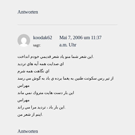
Antworten
koodak62
Mai 7, 2006 um 11:37
a.m. Uhr
sagt:
اين شعر شما منو ياد شعر قديمي خودم انداخت.
اي صدايت همه آيه هاي ترديد
اي نگاهت همه شرم
از تير رس سكوتت طنين به يغما برده ي باد به گوش مي رسد
مهراس
اين بار دست هايت متروك نمي ماند
مهراس
اين بار باد ، ترديد مرا مي راند.
اينم از شعر من.
Antworten