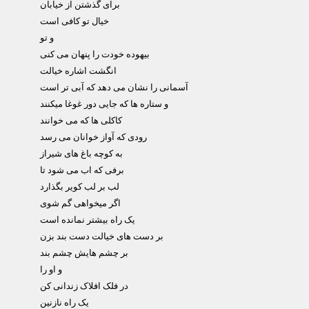
برای گذشتن از خیابان
خیال تو کافی است
و تو
بیهوده خودت را پنهان می کنی
انگشت اشاره خیالت
آسمانی را نشان می دهد که آبی تر است
و ستاره ها که جایی دور غوغا میکنند
کاکلی ها که می خوانند
رودی که آواز خوانان می رسد
به کوچه باغ های شیراز
برفی که اب می شود تا
لب بر لب کویر بگذارد
اگر میخواهی گم شوی
یک راه بیشتر نمانده است
بر دست های خیالت دست بند بزن
بر چشم هایش چشم بند
و او را
در فلک افلاک زندانی کن
یک راه نازنین