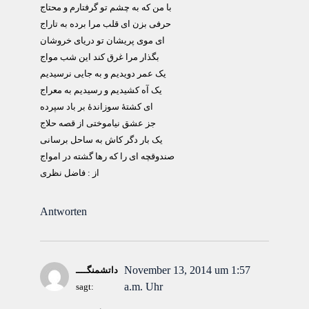
با من که به چشم تو گرفتارم و محتاج
حرفی بزن ای قلب مرا برده به تاراج
ای موی پریشان تو دریای خروشان
بگذار مرا غرق کند این شب مواج
یک عمر دویدیم و به جایی نرسیدیم
یک آه کشیدیم و رسیدیم به معراج
ای کشتۀ سوزاندۀ بر باد سپرده
جز عشق نیاموختی از قصه حلاج
یک بار دگر کاش به ساحل برسانی
صندوقچه ای را که رها گشته در امواج
از : فاضل نظری
Antworten
November 13, 2014 um 1:57
داتشمنگــــ
a.m. Uhr
sagt: