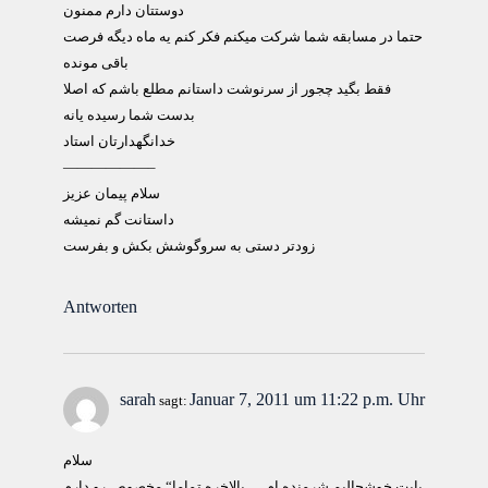
دوستتان دارم ممنون
حتما در مسابقه شما شرکت میکنم فکر کنم یه ماه دیگه فرصت
باقی مونده
فقط بگید چجور از سرنوشت داستانم مطلع باشم که اصلا
بدست شما رسیده یانه
خدانگهدارتان استاد
——————–
سلام پيمان عزيز
داستانت گم نميشه
زودتر دستی به سروگوشش بکش و بفرست
Antworten
sarah
Januar 7, 2011 um 11:22 p.m. Uhr
sagt:
سلام
بابت خوشحالیم شرمنده ام … بالاخره تماما“ مخصوص رو دارم