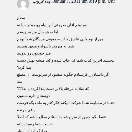
Januar 7, 2011 um 9:19 p.m. Uhr
غروب
sagt:
سلام
نمیدونم آقای معروفی این پیام رو میخونه یا نه
اما به هر حال من مینویسم
من از نوجوانی عاشق کتاب سمفونی مردگان شما بودم
شما یه هنرمند باسواد و متعهد هستید
قدر خودتون رو بدونید
ببخشید اخرین کتاب شما کی چاپ شده و کجا میشه بهش دست
پیدا کرد؟
اگر داستان را فرستادم چگونه میشود از سرنوشت ان مطلع
شد
که مثلا به مرحله بالاتر دست پیدا کرده یا نه؟؟؟
دوستتان دارم ممنون
حتما در مسابقه شما شرکت میکنم فکر کنم یه ماه دیگه فرصت
باقی مونده
فقط بگید چجور از سرنوشت داستانم مطلع باشم که اصلا
بدست شما رسیده یانه
خدانگهدارتان استاد