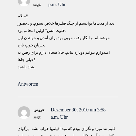
p.m. Uhr
sagt:
سلام!!
بعد از مدت‌ها توانستم از چنگ فيلترها خلاص بشوم، و „حضور
خلوت انس“ اولين انتخابم بود.
خوشحالم. و انگار وقت خوبي بود براي آمدن و خواندن اين
جريانِ خوبِ تازه.
اميدوارم بتوانم دوباره بيايم. حالا هيجان دارم براي رفتن به
خيلي جاها!
شاد باشيد.
Antworten
Dezember 30, 2010 um 3:58
خروس
a.m. Uhr
sagt:
قلبم تند میزد و نگران بودم که مبدا فیلمها خراب بشه . برگهای