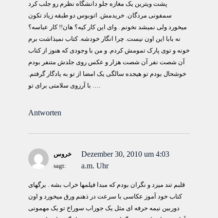
پشت ویترین یک مغازه جلو دانشگاه نظرم رو جلب کرد
سمفونی مردگان. خریدمش. اتوبوس دو طبقه زیاد تکون
میخورد ولی نمیشد نخونم . وای این کار کیه؟ هان!! کار عباسه؟
نه بابا این اون نیست. چرا انگار خودشه. کتاب نمیذاشت برم
خونه و توی پارک تمومش کردم. و من با وجودی که هنوز از کتاب
آن شصت نفر آن شصت هزار و عکس روی جلدش متنفر بودم
خوشحال بودم تو هیجده سالگی یک امضا از تو به یادگار گرفتم.
با آرزوی سلامتی برای تو ….
Antworten
Dezember 30, 2010 um 4:03
خروس
a.m. Uhr
sagt:
قلبم تند میزد و نگران بودم که مبدا فیلمها خراب بشه . برگهای
کتاب خود آموز عکاسی با سرعت در ذهنم ورق میخورد و اون
دوربین نیمه حرفه ای مثل یک جوراب سوراخ تو یک مهمونی