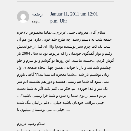
Januar 11, 2011 um 12:01
رضیه
p.m. Uhr
sagt:
سلام آقای معروفی خیلی عزیزم….تماما مخصوص بالاخره
جمعه شب به دستم رسید! چه طرح جلد خوبی دارد! من هم آن
شب یک کت چرم سبز پوشیده بودم! وااااای قبل از خواندنش
رفتم و نوار گفتگوی خودمان را که مربوط بود به سال 2004 باز
گوش کردم….خسته نباشید. این روزها تو گوشم و تو سرم و جلو
چشمم شمائید. و باز با خواندن همین چهل پنجاه صفحه ی اول
زبان نوشتنم باز شد….شما معجزه اید میدانید؟؟ گاهی باورم
نمی شود که شما هم زمینی هستید و دور هم نشسته ایم سر
یک میز و غذا خورده ایم. فکر می کنم نکند اگر به شما دست
بزنم دستم از توی شما رد شود و شما فرا زمینی باشید؟…
خیلی مراقب خودتان باشید خیلی… دلم برایتان تنگ شده
خیلی… می بوسمتان میلیون تا…..
——————————
سلام رضيه عزيزم
اميدوارم خوندن اين رمان چيزی از نوشتن در تو پديد بياره