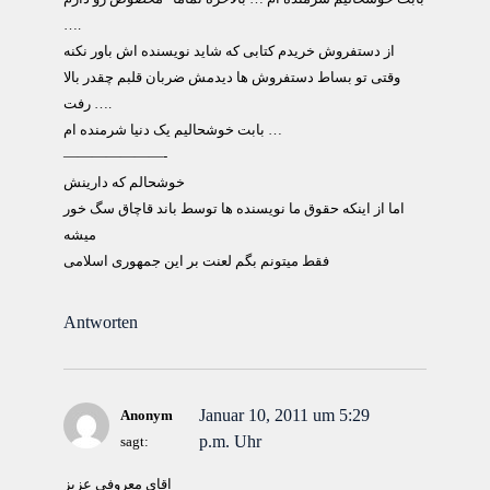
….
از دستفروش خریدم کتابی که شاید نویسنده اش باور نکنه
وقتی تو بساط دستفروش ها دیدمش ضربان قلبم چقدر بالا
رفت ….
بابت خوشحالیم یک دنیا شرمنده ام …
———————-
خوشحالم که دارينش
اما از اينکه حقوق ما نويسنده ها توسط باند قاچاق سگ خور
ميشه
فقط ميتونم بگم لعنت بر اين جمهوری اسلامی
Antworten
Januar 10, 2011 um 5:29
Anonym
p.m. Uhr
sagt:
اقاي معروفي عزيز