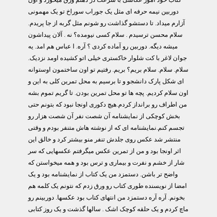
کتاب خود آموز عکاسی با سرعت در ذهنم ورق میخورد و اون
دوربین نیمه حرفه ای مثل یک جوراب سوراخ تو یک مهمونی
آزارم میداد. تا دستشو گذاشت رو شونم مثل گربه از جا پریدم.
سلام محسن ترسیدم . سلام کسی نیومده؟ نه . آلان پیداشون
میشه دیگه. دوربین رو آماده کردی ؟ آره. ا عباس هم امد. یه
جوان لاغر با کت شلوار خاکستری خیلی اتو کشیده اومد نزدیک.
سلام. سلام. سلام بریم؟ بریم. رفتیم تو اون ساختمون اوستوانه
ای شکل پارک دانشجو و تا برسیم به محل تمرین کلی به این و
اون سلام کردیم. پچه ها تو محل تمرین بودن. تا گریم تموم بشه
من اطراف رو برانداز کردم.هیچ دکوری اونجا نبود که بتونم حتی
بخش کوچکی از نمایشنامه آن شصت نفر آن شصت هزار رو
تجسم کنم.نمایشنامه ای که از نوشته هاش متنفر بودم و وقتی
منتشر شد عکس روی جلدش تنفر منو بیشتر کرد و خالق این
اثر اونجا بود و من از تمرین عکس میگرفتم عکسهایی که سر
شار از خشم و نفرت و بیماری و ترس بود و همه میخواستن که
واضح تر باشن. دستمزد من یک کتاب از نمایشنامه بود و یک
امضا از نویسنده طوری کتاب رو ورق زدم که نتونم یک کلمه هم
بخونم. آره آره دستمزد من انتهای کتاب بود عکسها. دوربینم رو
ماچ کردم و یک حلقه کوچک اشک . سالها گذشت و یک روز کتابی