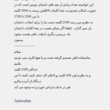
اين خواسته تعداد زيادي از بچه هاي داستان نويس است كه در
صورت امكان محدوديت تعدا كلمات لااقلش برسد به 3000 كلمه
يا بين 2500 تا 2700.
به نظرم مي رسد 2500 كلمه دست ما را براي انتخاب داستان
باز نمي گذارد . لطفا اگر ممكن هست در تعدا كلمات داستان
يك بررسي ديگري تا وقت باقي هست بشود.
ممنون
——————–
سلام
متاسفانه اطن تصميم گرفته شده، و ما هيچ کاری نمی تونيم
بکنيم
حداکثر 2500 کلمه
و به نظرم اون 200 کلمه رو لابلای کار حذف کنيد، البته با اين
ديدگاه از آندره مالرو:
هنر در حذف (تراش خوردن) به وجود می آيد
Antworten