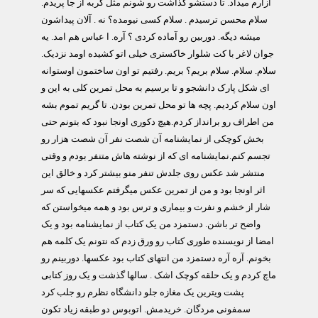
آزارم میداد. تا دستشو گذاشت رو شونم مثل گربه از جا پریدم.
سلام محسن ترسیدم . سلام کسی نیومده؟ نه . آلان پیداشون
میشه دیگه. دوربین رو آماده کردی ؟ آره. ا عباس هم امد. یه
جوان لاغر با کت شلوار خاکستری خیلی اتو کشیده اومد نزدیک.
سلام. سلام. سلام بریم؟ بریم. رفتیم تو اون ساختمون اوستوانه
ای شکل پارک دانشجو و تا برسیم به محل تمرین کلی به این و
اون سلام کردیم. پچه ها تو محل تمرین بودن. تا گریم تموم بشه
من اطراف رو برانداز کردم.هیچ دکوری اونجا نبود که بتونم حتی
بخش کوچکی از نمایشنامه آن شصت نفر آن شصت هزار رو
تجسم کنم.نمایشنامه ای که از نوشته هاش متنفر بودم و وقتی
منتشر شد عکس روی جلدش تنفر منو بیشتر کرد و خالق این
اثر اونجا بود و من از تمرین عکس میگرفتم عکسهایی که سر
شار از خشم و نفرت و بیماری و ترس بود و همه میخواستن که
واضح تر باشن. دستمزد من یک کتاب از نمایشنامه بود و یک
امضا از نویسنده طوری کتاب رو ورق زدم که نتونم یک کلمه هم
بخونم. آره آره دستمزد من انتهای کتاب بود عکسها. دوربینم رو
ماچ کردم و یک حلقه کوچک اشک . سالها گذشت و یک روز کتابی
پشت ویترین یک مغازه جلو دانشگاه نظرم رو جلب کرد
سمفونی مردگان. خریدمش. اتوبوس دو طبقه زیاد تکون