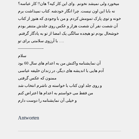
میخورد ولی نمیشد نخونم . وای این کار کیه؟ هان!! کار عباسه؟
نه بابا این اون نیست. چرا انگار خودشه. کتاب نمیذاشت برم
خونه و توی پارک تمومش کردم. و من با وجودی که هنوز از کتاب
آن شصت نفر آن شصت هزار و عکس روی جلدش متنفر بودم
خوشحال بودم تو هیجده سالگی یک امضا از تو به یادگار گرفتم.
با آرزوی سلامتی برای تو ….
——————-
سلام
آن نمايشنامه واکنش من به اعدام های سال 60 بود
آدم هايی با انديشه های ديگر، در زندان خليفه عباسی
ممنون که عکس گرفتی
و روی جلد اون کتاب با خواسته ی ناشرم انتخاب شد
من فقط می خواستم به اعدام ها اعتراض کنم
و خيلی آن نمايشنامه را دوست دارم
Antworten