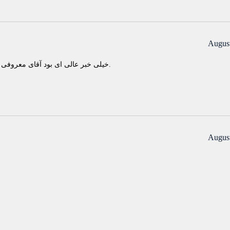
August
خیلی خبر عالی ای بود آقای معروفی عزیز. به امید خریدهای بسیار همگان در آمازون.
August