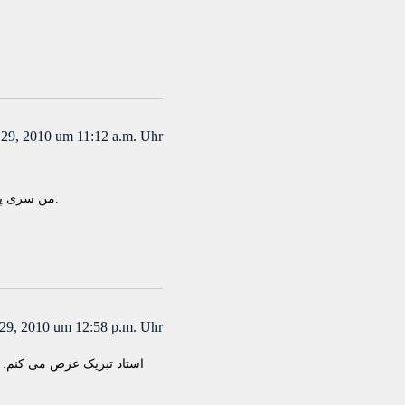
29, 2010 um 11:12 a.m. Uhr
من سری پیش خیلی شرمنده شدم که اینقدر زیاد تاخیر داشتم تو ارسال.حالا دیگه خیلی خیلی راحت میشه برای یکی مثل من تو آخر دنیا.
29, 2010 um 12:58 p.m. Uhr
استاد تبریک عرض می کنم. ز