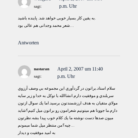
p.m. Uhr
sagt:
به یقین کار بسیار خوبی خواهد شد. پاینده باشید.
شعر محمد وجدانی هم عالی بود…
Antworten
April 2, 2007 um 11:40
nastaran
p.m. Uhr
sagt:
سلام استاد.براتون در گردآوري اين مجموعه بي وصف آرزوي
سربلندي و موفقيت دارم.انشاالله با توكل به خدا و زير سايه
مولاي متقيان به هدف ارزشمندتون برسيد.اما يك سوال ازتون
دارم.ما جوونا هم ميتونيم شعرامون رو براتون ميل كنيم؟شايد
ميون صدها دست نوشته ما يك كلام خوب پيدا بشه.نظرتون
چيه؟من منتظر ميل شما ميمونم…
به اميد موفقيت و ديدار