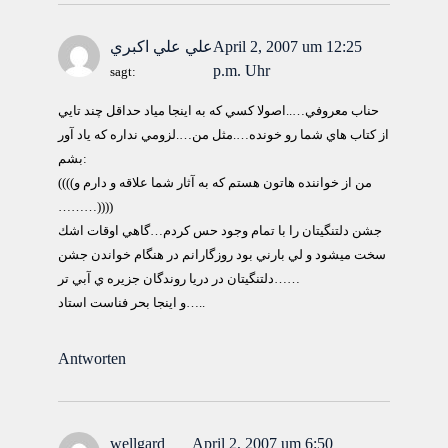
April 2, 2007 um 12:25
علي علي اكبري
p.m. Uhr
sagt:
حناب معروفي…..اصولا كسي كه به اينجا مياد حداقل چند تايي
از كتاب هاي شما رو خونده….مثل من….لزومي نداره كه ياد آور
بشم:
((((من از خواننده هاتون هستم كه به آثار شما علاقه و دارم و
………))))
جشن دلتنگيتان را با تمام وجود حس كردم…گاهي اوقات اشك
سخت ميشود و لي بارني بود روزگارانم در هنگام خواندن جشن
دلتنگيتان در دريا روندگان جزيره ي آبي تر……
و اينجا بحر فناست استاد…..
Antworten
wellgard
April 2, 2007 um 6:50