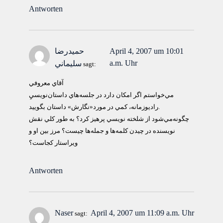
Antworten
April 4, 2007 um 10:01
حميدرضا
a.m. Uhr
سليماني
sagt:
آقاي معروفي
مي‌خواستم اگر امكان دارد در جلسه‌هاي داستان‌نويسيِ
راديوزمانه، كمي در مورد«نگارش» داستان بگوييد.
چگونه‌مي‌شود از شلخته نويسي پرهيز كرد؟ به طور كلي نقش
نويسنده در چيدن كلمه‌ها و جمله‌ها چيست؟ مرز بين او و
ويراستار كجاست؟
Antworten
Naser
April 4, 2007 um 11:09 a.m. Uhr
sagt: