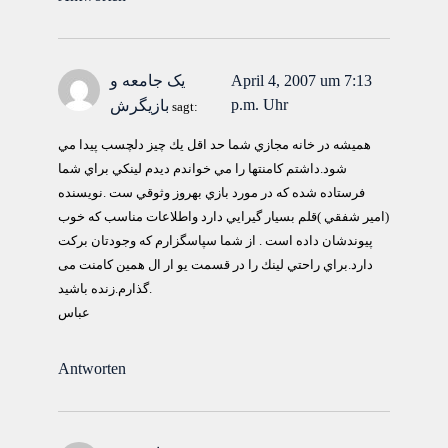
April 4, 2007 um 7:13
يک جامعه و
p.m. Uhr
بازيگرش
sagt:
هميشه در خانه مجازي شما حد اقل يك چيز دلچسب پيدا مي
شود.داشتم كامنتها را مي خواندم ديدم لينكي براي شما
فرستاده شده كه در مورد بازي بهروز وثوقي ست .نويسنده
(امير شفقي )قلم بسيار گيرايي دارد واطلاعات مناسب كه خوب
پيوندشان داده است . از شما سپاسگزارم كه وجودتان بركت
دارد.براي راحتي لينك را در قسمت یو ار ال همین کامنت می
گذارم.زنده باشید.
عباس
Antworten