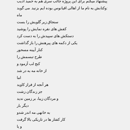
پیشنهاد میکنم برای این پروژه جالب سری هم به حمید ادیب
وکتابش به نام ما از اهالی اقیانوس بوده ایم بزنید. می گوید:
ماه
سنجاق زیر گلویش را بست
کفش های نقره نمایش را پوشید
دستکش های سپیدش را به دست کرد
یکی از دکمه های پیرهنش را باز گذاشت
کنار آیینه مسحور
طرح تبسمش را
کنج لب آزمود و
از خانه مه به در شد
اما
هر آنجه از فراز کاوید
جز زندگان زشت
و مردگان زیبا، بر زمین ندید
دیگر بار
به خانهی مه اندر شدو
کار کفتار ها در تاریکی بالا گرفت
و یا