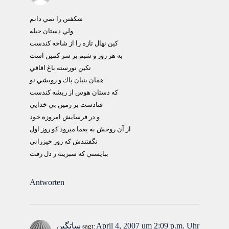
شكفتن را نمي دانم
ولي دستان حيله
كين نهال تازه را از شاخه كندست
به هر روز و شبم بر سر كمين است
تكين نورسته باغ اقاقي
همان بنيان پاك و رويشي نو
كه دستان هوس از ريشه كندست
فتادست بر زمين بي خدايي
و در فرسايش امروزه خود
از آن روحش به يغما ميرود كو روز اول
نگفتندش كه روز خيزراني
ببايستي كه سبزينه ز دل رفت
Antworten
April 4, 2007 um 2:09 p.m. Uhr
ساتگین
sagt: