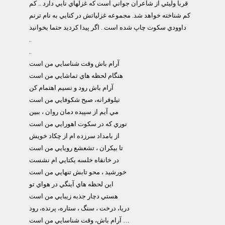
قربا وليئي از شاعران جواني است كه غزلهاي نابي دارد .. كم
كم شناخته خواهد شد. مجموعه غزلياتش در كتابي به نام ترنم
داوودي سكوت چاپ شده است . اگر پيدا كرديد حتما بخوانيد
.
.
آرام باش وقت شناسايي من است
هنگام لحظه هاي تماشايي من است
آرام باش رود و نسيم اهتمام كن
نيلوفرانه، صبح شكوفايي من است
مي آيم از سپيده دمان روان ، ببين
نوري كه در سكوت اهورايي من است
از بامداد سرزده ام از چكاد خويش
تا بيكران ، تشعشع رويايي من است
در خانقاه خلسه يكتايي ام نشست
خورشيد ، محو تابش تنهايي من است
اين لحظه هاي آينگي در هواي تو
هستي دچار جذبه زيبايي من است
دريا، درخت ، سنگ ، ستاره، پرنده، رود
آرام باش، وقت شناسايي من است …