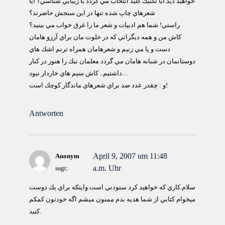
خواهيد ديد.آيا تكنيك كليد انتخاب مي گردد يا زيبايي شناسي؟ آيا
شعرهاي چاپ شده تنها در اين سنجش حاضرند؟
راستي! شما هم ادبيات و شعر ما را غرق خواب مي بينيد؟
كاش من و همه ديگراني كه در خلوت مان براي آرزو هامان
دست و پا مي زنيم و شعرهامان همراه ترنم اشك هاي
دوستانمان در شبانه هامان مي گردد معلمان نيك را هنوز در كنار
داشتيم.. كاش سيم هاي خاردار نبود…
و : چقدر عدد صد براي شعرهاي ماندگار كوچك است!
Antworten
April 9, 2007 um 11:48
Anonym
a.m. Uhr
sagt:
سلام.كاري كه خواهيد كرد ستودني است.واينكه براي يك دوست
ميخوام كتابي از شما هديه بدم ممنون ميشم اگه خودتون كمكم
كنيد.