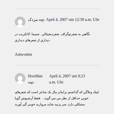
April 4, 2007 um 12:39 a.m. Uhr
مزدک
sagt:
نگاهي به شعرتوگراف. شعرديجيتالي . شينما. كانكريت در
ديداري از شعرهاي ديداري
Antworten
HooMan
April 4, 2007 um 9:23
a.m. Uhr
sagt:
لينك وبلاگي كه گذاشتم برايتان مال يك شاعر است كه شعرهاي
خوبي حداقل از نظر من مي گويد… فقط آرشيوش گويا
مشكلي دارد. سر بزنيد شايد مرواريد خوبي گير آوريد.