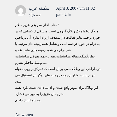
April 3, 2007 um 11:02
سکینه عرب
p.m. Uhr
نژاد
sagt:
جناب آقاي معروفي عزيز سلام !
وبلاگ دیلماج یک وبلاگ گروهی است،متشکل از کسانی که در
حوزه ترجمه تئاتر فعالیت دارند.هدف از راه اندازی آن پرداختن
به درام در حوزه ترجمه است و شامل همه زمینه های مرتبط با
هنر درام می شود،زمینه هایی مانند نقد و
نظر،گفتگو،مقاله،نمایشنامه،نقد ترجمه،معرفی نمایشنامه
نویسان،اخبار نشر و……
در طراحی این وبلاگ سعی بر آن است که تمرکز بر روی مقوله
درام باشد،اما از ترجمه در زمینه های دیگر نیز استقبال می
شود.
این وبلاگ برای موثر واقع شدن و ادامه دادن دست یاری همه
مترجمان عزیز را به مهر می فشارد.
به شما لينك داديم.
Antworten