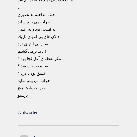
…
چنگ انداختم به تصوری
خواب می بينم شايد
نه آمدنی بود و نه رفتنی
دالان های بی انتهای تاريك
سفر بی انتهای درد
بايد برمی گشتم !
مگر نقطه ی آغاز كجا بود ؟
سياه بود يا سفيد ؟
عشق بود يا درد ؟
خواب می بينم شايد
زير ِ خروارها هيچ …
پرستو
Antworten