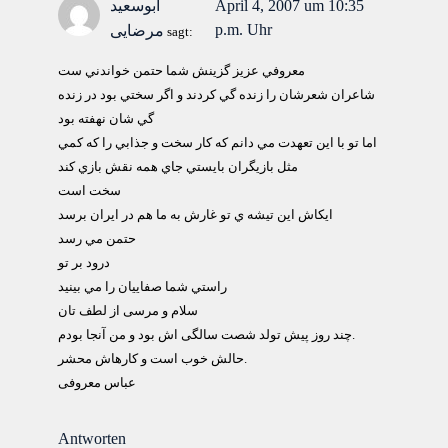
April 4, 2007 um 10:35
ابوسعید
p.m. Uhr
مرضایی
sagt:
معروفي عزيز گزينش شما حتمن خواندني ست
شاعران شعرشان را زنده گي كردند و اگر سختي بود در زنده
گي شان نهفته بود
اما تو با اين تعهدت مي دانم كه كار سخت و جذابي را كه كمي
مثل بازيگران بايستي جاي همه نقش بازي كند
سخت است
ايكاش اين تيشه ي تو غارش به ما هم در ايران برسد
حتمن مي رسد
درود بر تو
راستي شما صفاييان را مي بينيد
سلام و مرسی از لطف تان
چند روز پيش تولد شصت سالگی اش بود و من آنجا بودم.
حالش خوب است و کارهاش محشر.
عباس معروفی
Antworten