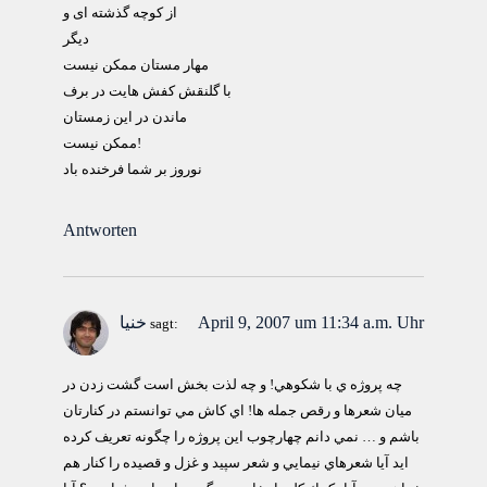
از کوچه گذشته ای و
دیگر
مهار مستان ممکن نیست
با گلنقش کفش هایت در برف
ماندن در این زمستان
ممکن نیست!
نوروز بر شما فرخنده باد
Antworten
April 9, 2007 um 11:34 a.m. Uhr
خنيا
sagt:
چه پروژه ي با شكوهي! و چه لذت بخش است گشت زدن در
ميان شعرها و رقص جمله ها! اي كاش مي توانستم در كنارتان
باشم و … نمي دانم چهارچوب اين پروژه را چگونه تعريف كرده
ايد آيا شعرهاي نيمايي و شعر سپيد و غزل و قصيده را كنار هم