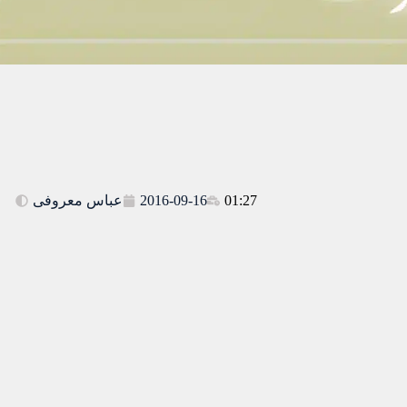
عباس معروفی
2016-09-16
01:27