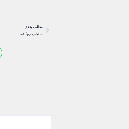
مطلب بعدی
خیالپردازم؟ لابد…