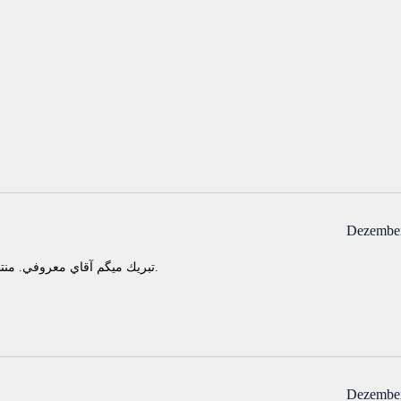
Dezember
تبريك ميگم آقاي معروفي. منتظر كتاب هاي ديگر نشر گردون در آيبوك هستيم.
Dezember