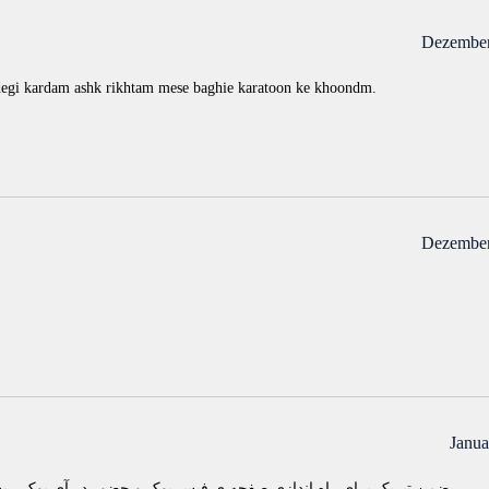
Dezember
degi kardam ashk rikhtam mese baghie karatoon ke khoondm.
Dezember
Janua
ضمن تبریک برای راه اندازی صفحه ی فیس بوک و حضور در آی بوک ، 