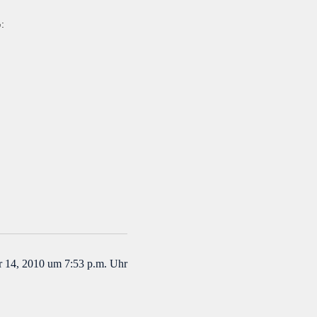
سلام .با اشتیاق فراوان کتاب خریداری شد. خیلی ممنون. له له می‌زنیم برای کتاب های بعدی. فقط یک نکته که همین اول دیدم:
 14, 2010 um 7:53 p.m. Uhr