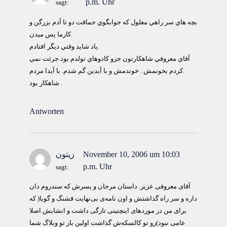
p.m. Uhr
sagt:
بچه هاي سر راهي معلول كه جوابگوي حماقت دو تا آدم بزرگن و
كارما پس ميدن.
ياد شايد وقتي ديگر افتادم.
آقاي معروفي شاهكارتون جزو كادوهاي تولدم بود.جرئت نمي
كردم بخونمش . خوندمش و با آيدين گم شدم. با آيدا مردم.
شاهكار بود .
Antworten
November 10, 2006 um 10:03
زيتون
p.m. Uhr
sagt:
آقای معروفی عزیز. داستان مرجان و پسرش که سندروم دان
داره و سر راه گذاشتش و اون نامه‌ی بی‌نهایت قشنگ و گویا( که
برای من در موردهای اینچنینی تازگی داشت و انشایش اصلا
عامی نبود)رو تو کالسکه‌ش گذاشت اولین بار تو وبلاگ شما