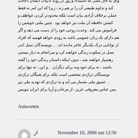
وای به حال ملتی که استبداد و زور در روند ادبیات ایشان دخالت
کند و تداوم طبیعی آن را بر هم زند ، زیرا که این امر نه فقط
عملی برخلاف آزادی بیان است بلکه محدودتر کردن عواطف و
کشتن حافظه آن ملت نیز خواهد بود . چنین ملتی خوشتن را
فراموش می کند . وحدت روحی خود را از دست می دهد و اگر
هم دارای یک زبان عمومی باشد به زودی خواهد فهمید که افراد
از توانایی درک یکدیگر عاجز مانده اند ….نویسندگان نسل اندر
نسل در سکوت زندگی خواهند کرد و سرانجام به دیار نیستی
رهسپار خواهند شد ، بدون اینکه داستان زندگی خود را گفته
باشند ، نه برای خود ونه برای دیگران …و این ، نه تنها برای
نویسنگان تراژدی شخصی است بلکه برای همگان تراژدی
عمیق ملی بشمار می آید و نه تراژدی که تهدید ملی نیز….
پس عباس معروفی عزیز ، از مرجان و آریا برای ایران بنویس
Antworten
November 10, 2006 um 12:50
از