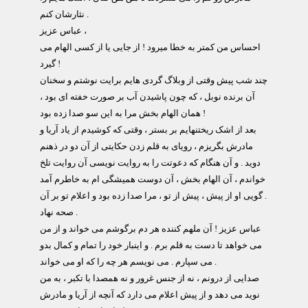
نثارشان کنم .
عباس عزیز ،
احساس من کمتر به خطا میرود ! از جایی یا از کسی الهام می
گیرد !
چند شب پیش وقتی از وبلاگ گردی هایم برایت نوشتم و سخنان
آن برنده نوبل ، که چون پاشیدن آب بر صورت خفته ای بود ،
همان الهام بخش مرا به این سو صدا زده بود !
بعد از اشک ریختنهایم بر بستر ، وقتی که کوشیدم از یاد آریا و
مادرش بگریزم ، رویای به قلم زدن حکایتی از آن دو در ذهنم
دوید . و آن هنگام که دعوتت را به روایت نویسی آن روایت تلخ
خواندم ، آن الهام بخش ، آن دوست همیشگی ام به خاطرم آمد
. گویی او از پیش ، پیش از تو ، مرا صدا زده بود و اعلام تو بر آن
صحه نهاد .
عباس عزیز ! آن ملهم کننده هر دم برگوشم می خواند و از من
می خواهد تا دست به قلم برم . و اینبار خود را تمام و کمال بدو
می سپارم . می نویسم هر چه را که او می خواند .
صدایی از درونم ، نه از جنس غرور و نه همصدا با تکبر ، به من
نوید می دهد و از پیش اعلام می دارد که آنچه از آریا و مادرش