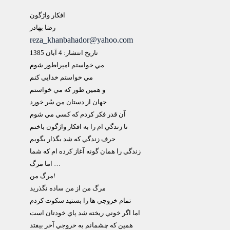
افکار واژگون
رضا بهادر
reza_khanbahador@yahoo.com
تاريخ انتشار: 4 آبان 1385
مي خواستم امپراطور شوم
مي خواستم خدايي کنم
و همين طور که مي خواستم
جهان از دستان من سُر خورد
آن قدر فکر کردم که کسي مي شوم
تا زندگي ام را به افکار واژگون باختم
حرف زندگي که شد بگذار بگويم
زندگي را همان گونه آغاز کرده ام که شما
اما مرگ …
مرگ من!
مرگ من از من ساده نگذريد
تمام خروجي ها را بستيد سکوت کردم
اما اگر خوني ريخته شد پاي خودتان است
همين که چشمانم به خروجي آخر بيفتد