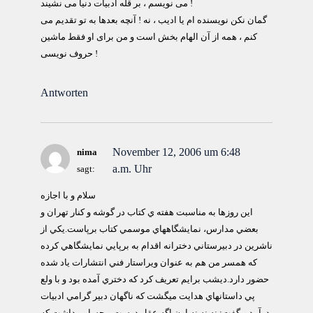
می نویسم ، بر قله ادبیات دنیا می نشیند !
گمان نکن نویسنده ام یا ادیب ، نه ! آنچه بعدها به تو تقدیم می
کنم ، همه از آن الهام بخش است و من برای او فقط ماشین
حروف نویسی !
Antworten
November 12, 2006 um 6:48
nima
a.m. Uhr
sagt:
سلام و با اجازه
اين روزها به مناسبت هفته ي كتاب در گوشه و كنار تهران و
بعضي مدارس، نمايشگاههاي موسمي كتاب برپاست.يكي از
ناشرين در دبيرستاني دخترانه اقدام به برپايي نمايشگاهي كرده
كه همسر من هم به عنوان ويراستار فني انتشارات ياد شده
حضور دارد.ديشب برايم تعريف كرد كه دختري آمده بود و با ولع
پي داستانهاي هدايت ميگشت كه ناگهان دبير گرامي ادبيات