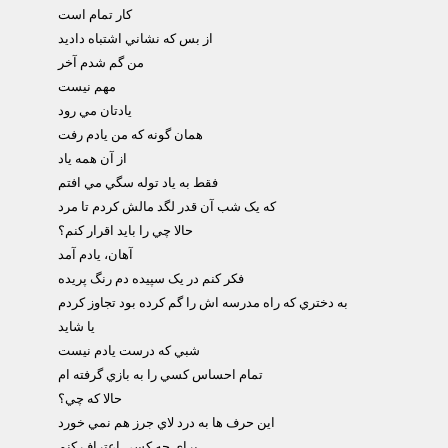
کار تمام است
از بس که نشاني اشتباه داديد
من گم شدم آخر
مهم نيست
يادتان مي رود
همان گونه که من يادم رفت
از آن همه ياد
فقط به ياد توله سگي مي افتم
که يک شب آن قدر لگد مالش کردم تا مرد
حالا چي را بايد اقرار کنم؟
آهان، يادم آمد
فکر کنم در يک سپيده دم رنگ پريده
به دختري که راه مدرسه اش را گم کرده بود تجاوز کردم
يا شايد
شبي که درست يادم نيست
تمام احساس کسي را به بازي گرفته ام
حالا که چي؟
اين حرف ها به درد لاي جرز هم نمي خورد
براي چه کسي اعتراف کنم