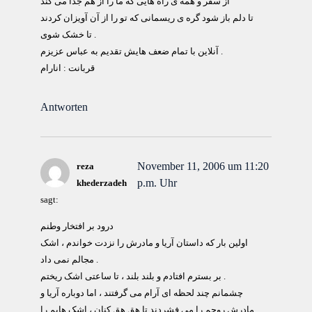
از سفر و همه ی راه هایی که ما را از هم جدا می کند
تا دلم باز شود گره ی ریسمانی که تو را از آن آویزان کردند
تا خشک شوی .
آنلاین با تمام ضعف هایش تقدیم به عباس عزیزم .
قربانت : انارام
Antworten
November 11, 2006 um 11:20
reza
p.m. Uhr
khederzadeh
sagt:
درود بر افتخار وطنم
اولین بار که داستان آریا و مادرش را نزدت خواندم ، اشک
مجالم نمی داد .
بر بسترم افتادم و بلند بلند ، تا ساعتی اشک ریختم .
چشمانم چند لحظه ای آرام می گرفتند ، اما دوباره آریا و
مادرش روحم را می فشردند تا هق هق کنان ، اشک هایم را