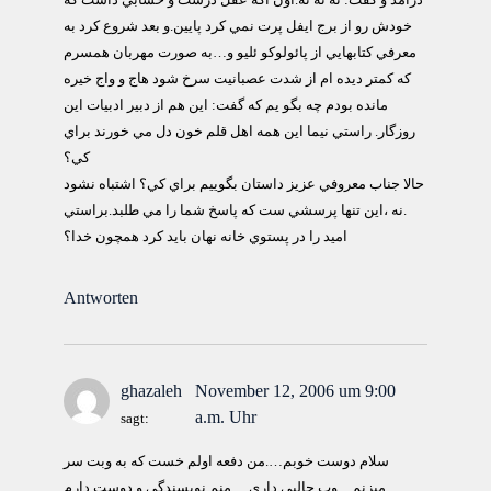
درآمد و گفت: نه نه نه.اون اگه عقل درست و حسابي داشت كه
خودش رو از برج ايفل پرت نمي كرد پايين.و بعد شروع كرد به
معرفي كتابهايي از پائولوكو ئليو و…به صورت مهربان همسرم
كه كمتر ديده ام از شدت عصبانيت سرخ شود هاج و واج خيره
مانده بودم چه بگو يم كه گفت: اين هم از دبير ادبيات اين
روزگار. راستي نيما اين همه اهل قلم خون دل مي خورند براي
كي؟
حالا جناب معروفي عزيز داستان بگوييم براي كي؟ اشتباه نشود
.نه ،اين تنها پرسشي ست كه پاسخ شما را مي طلبد.براستي
اميد را در پستوي خانه نهان بايد كرد همچون خدا؟
Antworten
ghazaleh
November 12, 2006 um 9:00
a.m. Uhr
sagt:
سلام دوست خوبم….من دفعه اولم خست كه به وبت سر
ميزنم…وب جالبي داري….منم نويسندگي و دوست دارم