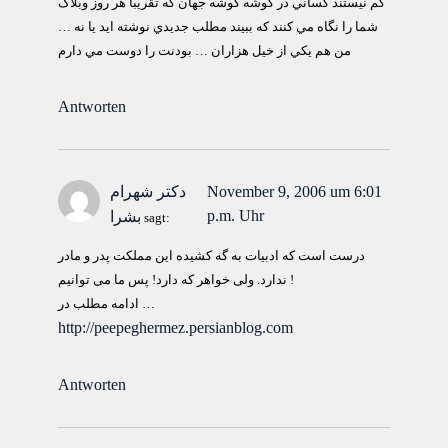
كم نيستند كساني در گوشه گوشه جهان كه تقريبا هر روز وبلاگ
شما را نگاه مي كنند كه ببيند مطلب جديدي نوشته ايد يا نه …
من هم يكي از خيل هزاران … بودنت را دوست مي دارم
Antworten
November 9, 2006 um 6:01
دکتر شهرام
p.m. Uhr
بشرا
sagt:
درست است که ادبیات به گه کشیده این مملکت پدر و مادر
ندارد. ولی خواهر که دارد! پس ما می توانیم !
ادامه مطلب در …
http://peepeghermez.persianblog.com
Antworten