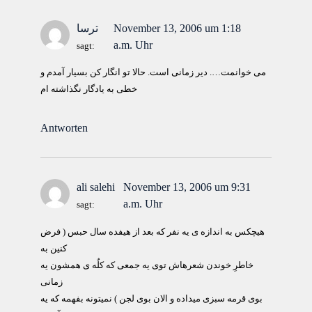
November 13, 2006 um 1:18
ترسا
a.m. Uhr
sagt:
می خوانمت…. دیر زمانی است. حالا تو انگار کن بسیار آمدم و
خطی به یادگار نگذاشته ام
Antworten
ali salehi
November 13, 2006 um 9:31
a.m. Uhr
sagt:
هيچکس به اندازه ی يه نفر که بعد از هیفده سال حبس ( فرض
کنين به
خاطرِ خوندن شعرهاش توی يه جمعی که کلٌه ی همشون يه
زمانی
بوی قرمه سبزی ميداده و الان بوی لجن ) نميتونه بفهمه که يه