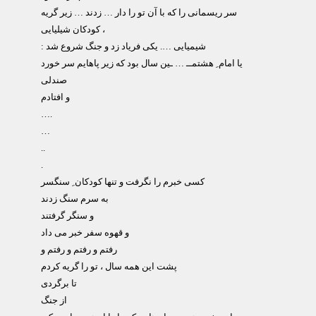
سر ریسمانی را که با آن تو را دار … زدند … زیر گریه
کودکان شیلیایی ،
: شیمیایی …. یکی فریاد زد و جنگ شروع شد
یا امام ِ هشتمــ … ـین سال بود که زیر پاهایم سر خورد
صندلی
و افتادم
….
…
..
.
کسی خبرم را نگرفت و تنها کودکان ِ سنگسر
به سرم سنگ زدند
و سنگر گرفتند
و قهوه سفر خبر می داد
رفتم و رفتم و رفتم و
پشت این همه سال ، تو را گریه کردم
تا برگردی
از جنگ