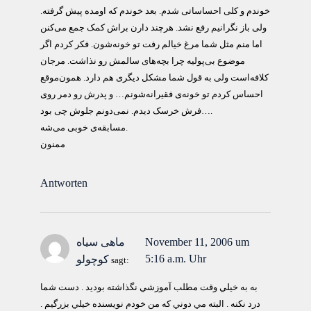
خوندم و کلی احساساتی شدم. بعد خوندم که اومده پیش گرفته.
ولی باز نگرانیم رفع نشد. هرچند دارن براش کمک جمع می‌کنن
اما منم مثل شما مرغ خیالم رفت تو خونه‌شون. فکر کردم اگر
موضوع بی‌پولیه چرا بچه‌های سالمش رو نذاشت. مرجان
کلافه‌است ولی به قول شما مشکل دیگری هم دارد. همون‌موقع
احساس کردم تو خونه‌ی فقیرانه‌شونم… و پدرش رو دمر روی
فرش خرسک دیدم. نمی‌دونم جلوش چی بود….
مسابقه‌ی خوبی می‌شه.
ممنون
Antworten
November 11, 2006 um
ماهی سیاه
5:16 a.m. Uhr
کوچولو
sagt:
به به خيلي وقت مطلب آموزشي نگذاشته بوديد . دست شما
درد نكنه . البته مي دوني كه من خودم نويسنده خيلي بزرگيم .