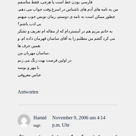
فارسی بودن خط است يا هرچی، فقط متأسفم.
من به نامه های آدم های ناشناس در اسرع وقت جواب می دهم،
چطور ممکن است به نامه ی دوستم، رمان نويس خوب ميهنم
بی ادب باشم؟
به خانم مريم هم در آمستردام که از مقاله ام تعريف و تشکر
می کرد گفتم من مطلبم را به آقای ساسان قهرمان داده ام، و
همين حرف ها.
ساسان مهربان من،
در اولين فرصت بهت زنگ می زنم.
با مهر و بوسه
عباس معروفی
Antworten
Hamid
November 9, 2006 um 4:14
p.m. Uhr
sagt: