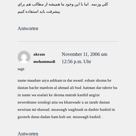
كلي وزنمه . اما با اين وجود ما هميشه از مطالب هم براي
پيشرفت بايد استفاده كنيم
Antworten
November 11, 2006 um
akram
12:56 p.m. Uhr
mohammadi
sagt:
name maadare arya ashkam ra dar award. eshare shoma be
dastan bache mardom al ahmad ali bud. hatman dar rabete ba
in name wa soalati ke shoma matrah kardid angize
neweshtane zendegi aria wa khanwade u az tarafe dastan
newisan mi-shawad. moawagh waghtash ra dashte bashid in
gooneh daras dadan ham kub ast. moawagh bashid. .
Antworten