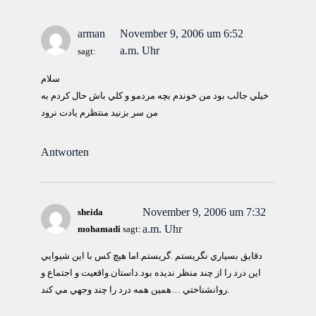
arman
November 9, 2006 um 6:52
a.m. Uhr
sagt:
سلام
خيلي جالب بود من خوندم بچه مردمو و كلي باش حال كردم به
من سر بزنيد منتظرم يادت نرود
Antworten
November 9, 2006 um 7:32
sheida
a.m. Uhr
mohamadi
sagt:
دقايق بسياري نگريستم .گريستم.اما هيچ كس با اين شيوايي
اين درد را از چند منظر نديده بود.داستان.واقعيت و اجتماع و
روانشناختي …همين همه درد را چند وجهي مي كند.