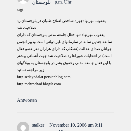
p.m. Uhr
بلوچستان
sagt:
یعقوب مهرنهادچهره شاخص اصلاح طلبان در بلوچستان رد
صلاحیت شد
یعقوب مهرنهاد تنها فعال جامعه مدنی بلوچستان که دارای
سابقه چندین ساله در سازمانهای غیر دولتی است ودبیر انجمن
جوانان صدای عدالت (تشکلی که دارای هزاران نفر عضو فعال
است) در انتخابات شوراها رد صلاحیت شد جهت آشنائی بیشتر
با این فعال جامعه مدنی وحقوق بشر در بلوچستان به وبلاگهای
زیر مراجعه نمائید.
http:sedayedalat.persianblog.com
http:mehrnehad.blogfa.com
Antworten
stalker
November 10, 2006 um 9:11