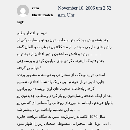
November 10, 2006 um 2:52
reza
a.m. Uhr
khederzadeh
sagt:
درود بر افتخار وطنم
چند هفته پیش بود که متن مصاحبه تون رو تو وبسایت یکی از
رادیو های خارجی خوندم . از مشکلاتتون نو غربت و آلمان گفته
بودید و تلاش معاشتون و دور افتادن از نوشتن و ………
چند وقتیه که اینترنت گردی جای خیابون گردی و پرسه زنی
خیالم رو گرفته !
امشب تو یه وبلاگ ، از سخنرانی یه نویسنده مشهور برنده
جایزه ادبی نوبل خوندم . بی درنگ یاد شما افتادم ، تصمیم
گرفتم بلافاصله صحبت های اون نویسنده رو براتون ….
بعد از اینکه صفحه وبسایتتون رو باز کردم و مطلب جدیدتون رو
با ولع خوندم ، ایمانم به نیروهای روحانی و آسمانی ای که من رو
به این تصمیم واداشه بود ، بیشتر شد ……
سال 1970 الکساندر سولژیت سین به هنگام دریافت جایزه
ادبی نوبل طی سخنرانی مبسوطی سخنان زیر را اظهار نمود :