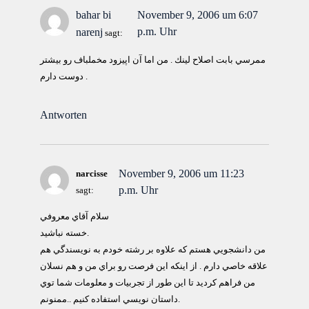
bahar bi
November 9, 2006 um 6:07
p.m. Uhr
narenj
sagt:
ممرسي بابت اصلاح لينك . من اما آن اپيزود مخملباف رو بيشتر
دوست دارم .
Antworten
November 9, 2006 um 11:23
narcisse
p.m. Uhr
sagt:
سلام آقاي معروفي
خسته نباشيد.
من دانشجويي هستم كه علاوه بر رشته خودم به نويسندگي هم
علاقه خاصي دارم . از اينكه اين فرصت رو براي من و هم نسلان
من فراهم كرديد تا اين طور از تجربيات و معلومات شما توي
داستان نويسي استفاده كنيم ..ممنونم.