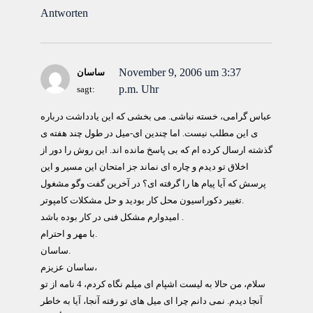
Antworten
November 9, 2006 um 3:37
ساسان
p.m. Uhr
sagt:
عباس گرامی، خسته نباشی. می بخشی که این یادداشت درباره
ی این مطلب نیست. اما چندین ای-میل در طول چند هفته ی
گذشته ارسال کرده ام که بی پاسخ مانده اند. این روش را دور از
اخلاق تو دیدم و چاره ای نماند جز امتحان این مسیر و این
پرسش که آیا پیام ها را گرفته ای؟ در آخرین گفت وگو مشغول
تغییر دکوراسیون محل کار بودید و حل مشکلات کامپوتر.
امیدوارم مشکل فنی در کار بوده باشد .
با مهر و احترام.
ساسان.
ساسان عزيزم،
سلام، من حالا به ليست اشپام ای ميلم نگاه کردم، 4 نامه از تو
آنجا ديدم. نمی دانم چرا ای ميل های تو رفته آنجا، آيا به خاطر