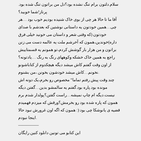
سلام.دلتون برام تنگ نشده بود؟دل من براتون تنگ شده بود.
پرناز!شما خوبید؟
آقا ما تا حالا هر چی از بوی خاک شنیده بودیم خوب بود …هر
چی…همین خودتون یه داستانی نوشتین که بعدشم با صدای
خودتون (که وقتی شعر و داستان می خونید خیلی فرق
داره)خوندین،همون که آخرشم ملت یه عالمه دست می زنن
براتون و من هزار بار گوشش کردم،تو همونم یه قسمتاییش
راجع به همین خاک خشکه وکوههای رنگ به رنگ …یادتونه؟
از اون وقت گفتم کاش میشد دیگه هیچکدوم از کتاباشونو
نخونم…کاش میشد خودشون بخونن ،من بشنوم.
چند وقت پیش رفتم تماما“ مخصوص رو بخرم،یک دونه اش
مونده بود.پاره بود.گفتم یه سالمشو بدین…گفتن دیگه
نیست.دیگه ام چاپ نمیشه…راست گفتن؟پولدار شدم برم
همون که پاره شده بود رو بخرمش؟ورقش که میزدم فهمیدم
قضیه ی یانوشکا چی بود (: همون که اگه اون غرورش نبود حالا
اینجا نبودم.
—————
این کتابو می تونین دانلود کنین رایگان