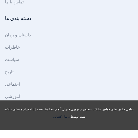
تماس با ما
دسته بندی ها
داستان و رمان
خاطرات
سیاست
تاریخ
اجتماعی
آموزشی
تمامی حقوق طبق قوانین مالکیت معنوی جمهوری فدرال آلمان محفوظ است | با احترام و عشق ساخته
شده توسط
دانیال کشانی