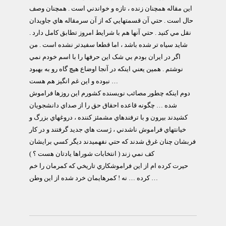
اين مقاله همچنان زنده ، تازه و خواندني است . همچنان وصف
حال است . حتي آن قسمتهايي که از آن سرمقاله هاي جاويدان
نقل مي کنيد . حتي آنها هم با شرايط امروز تطابق کامل دارد .
شايد سياه تر شده باشد ، اما قطعا سفيدتر نشده است . من
اگر در ايران بودم بي شک اين حرفها را با اسم خودم نمي
نوشتم . همين يعني اينکه در آنجا اوضاع هيچ گاه رو به بهبود
نبوده و اين غم انگيز هم هست …
دوم اينکه چطور مصائب نويسنده کشورم اين روزها فراموش
شده … چگونه قاعده احقاق حق را از صداي دانشجويان
کشيدند بيرون و با ترفندهاي مشمئز کننده ، دروغهاي بزرگ و
خيانتهاي فراموش ناشدني ، ژست هاي جديد گرفتند و در کار
فربشان چنان غرق شدند که حتي نفهميدند ديگر کسي برايشان
کف نمي زند ( انتخابات شوراها يادتان هست ؟ )
حيرت کرده ام از اين فراموشکاري تاريخي که کمرمان را خم
کرده … نه ! کمرهايمان خرد شده از اين وطن …