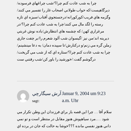
چرا به شب عادت كنم چرا؟/شب چراغهاي فرسوده/
ديرگاهيست/كه خواب طولاني اصحاب غار را تفسير مي كنند/
وگزمه هاي فريب/كوركورانه/درجستجوي آفتاب/سبزه اي تازه
رسته را لگد مال مي كنند/چرا به شب عادت كنم چرا؟/در
مرغزاري كهن/ كه چشمه هاي انتظارش/باده نوش غربتي
ديرينه اند/من نيز /گيسوان شب آلود شعرم را/بر چفت جاري
زملن گره مي زنم/و دركنارش/تا سپيده دمان/ به دعا مينشينم/
چرا به شب عادت كنم چرا؟/ستاره اي كه از شب مي گريخت/
درگوشم گفت:/خورشيد را باور كن/شب رفتني ست
Januar 9, 2004 um 9:23
آرش سيگارچي
a.m. Uhr
sagt:
سلام آقا … چرا اين قصه باز براي فرزندان اين وطن تكرار مي
شود …..مرد سياهپوش هنوز مقابل در منتظر است و تو نمي
داني هنوز نفسي مانده ؟؟؟خوشا به حالت كه جان در برده اي