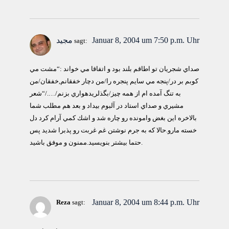
Januar 8, 2004 um 7:50 p.m. Uhr
مجید
sagt:
صداي شجريان تو اطاقم بلند بود و اتفاقا مي خواند :“مشت مي
كوبم بر در/پنجه مي سايم پنجره را/من دچار خفقانم,خفقان/من
به تنگ آمده ام از همه چيز/بگذلريدهواري بزنم/…./“شعر
مشيري و صداي استاد در آلبوم بيداد و بعد هم مطلب شما
بالاخره اين بغض وامونده رو چاره شد و اشك كمي آرام كرد دل
خسته مارو.حالا كه به جرم نوشتن غم غربت رو پذبرا شديد پس
حتما بيشتر بنويسيد.ممنون و موفق باشيد.
Januar 8, 2004 um 8:44 p.m. Uhr
Reza
sagt: