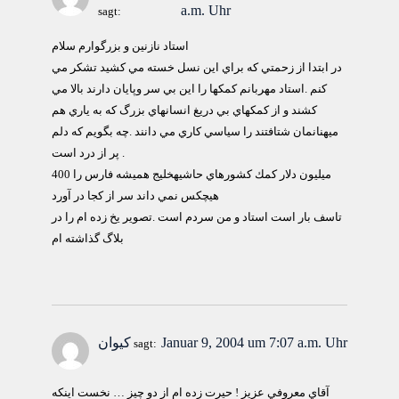
a.m. Uhr
sagt:
استاد نازنين و بزرگوارم سلام
در ابتدا از زحمتي كه براي اين نسل خسته مي كشيد تشكر مي
كنم .استاد مهربانم كمكها را اين بي سر وپايان دارند بالا مي
كشند و از كمكهاي بي دريغ انسانهاي بزرگ كه به ياري هم
ميهنانمان شتافتند را سياسي كاري مي دانند .چه بگويم كه دلم
پر از درد است .
400 ميليون دلار كمك كشورهاي حاشيهخليج هميشه فارس را
هيچكس نمي داند سر از كجا در آورد
تاسف بار است استاد و من سردم است .تصوير يخ زده ام را در
بلاگ گذاشته ام
Januar 9, 2004 um 7:07 a.m. Uhr
کيوان
sagt:
آقاي معروفي عزيز ! حيرت زده ام از دو چيز … نخست اينکه