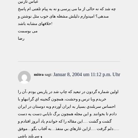
عباس تازنين
چه شد كه نه حالى از ما مى پرسى و نه به پيام تلفنى ام پاسخ
مىدهى؟ اميدوارم دليلش مشغله هاى خوب مثل نوشتن و
خلافهاى مشابه باشد!
مى بوسمت
رضا
Januar 8, 2004 um 11:12 p.m. Uhr
mitra
sagt:
اولين شماره گردون در تبعيد كه چاپ شد در پاريس بودم ،آن را
خريدم وبا ترس و وحشت، همچون گنجينه اي گرانبهاو با
احساس سربلندي بسيار به ايران آوردم وبه دوستان در ايران
دادم تا بخوانند. و اين مجله همچون برگ نايابي دست يه دست
گشت و گشت ….اين مقاله را كه خواندم ياد آنروز افتادم و
…..دلم گرفت ….ازاين غارهاي بي منفذ…به آفتاب بگو…موفق
و سربلند باشي