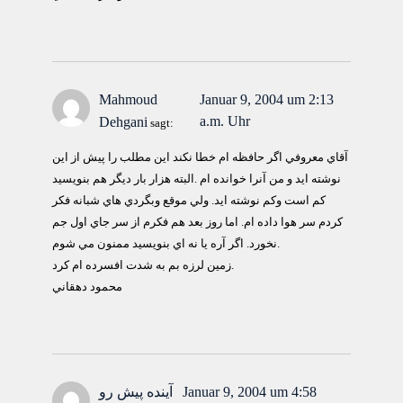
Mahmoud
Januar 9, 2004 um 2:13
a.m. Uhr
Dehgani
sagt:
آقاي معروفي اگر حافظه ام خطا نكند اين مطلب را پيش از اين
نوشته ايد و من آنرا خوانده ام .البته هزار بار ديگر هم بنويسيد
كم است وكم نوشته ايد. ولي موقع وبگردي هاي شبانه فكر
كردم سر هوا داده ام. اما روز بعد هم فكرم از سر جاي اول جم
نخورد. اگر آره يا نه اي بنويسيد ممنون مي شوم.
زمين لرزه بم به شدت افسرده ام كرد.
محمود دهقاني
Januar 9, 2004 um 4:58
آينده پيش رو