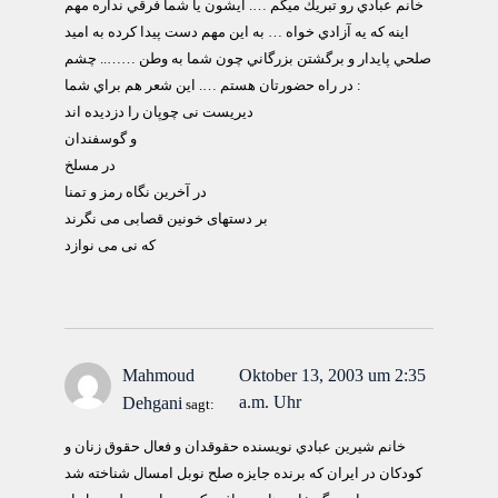
خانم عبادي رو تبريك ميگم …. ايشون يا شما فرقي نداره مهم
اينه كه يه آزادي خواه … به اين مهم دست پيدا كرده به اميد
صلحي پايدار و برگشتن بزرگاني چون شما به وطن …….. چشم
در راه حضورتان هستم …. اين شعر هم براي شما :
ديريست نی چوپان را دزديده اند
و گوسفندان
در مسلخ
در آخرين نگاه رمز و تمنا
بر دستهای خونين قصابی می نگرند
که نی می نوازد
Mahmoud
Oktober 13, 2003 um 2:35
a.m. Uhr
Dehgani
sagt:
خانم شيرين عبادي نويسنده حقوقدان و فعال حقوق زنان و
كودكان در ايران كه برنده جايزه صلح نوبل امسال شناخته شد