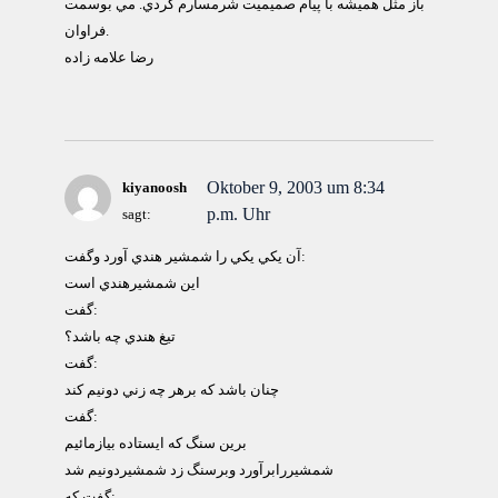
باز مثل هميشه با پيام صميميت شرمسارم كردي. مي بوسمت
فراوان.
رضا علامه زاده
Oktober 9, 2003 um 8:34
kiyanoosh
p.m. Uhr
sagt:
آن يكي يكي را شمشير هندي آورد وگفت:
اين شمشيرهندي است
گفت:
تيغ هندي چه باشد؟
گفت:
چنان باشد كه برهر چه زني دونيم كند
گفت:
برين سنگ كه ايستاده بيازمائيم
شمشيررابرآورد وبرسنگ زد شمشيردونيم شد
گفت كه: