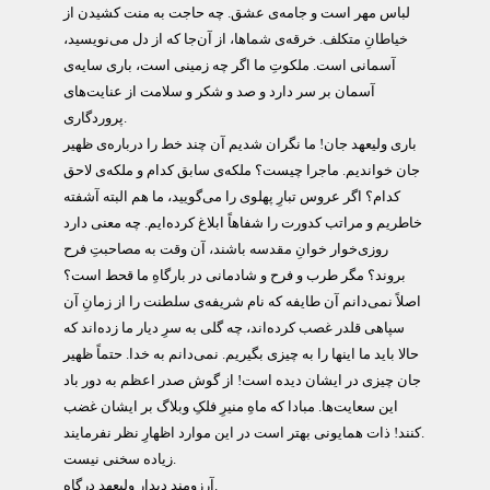
لباس مهر است و جامه‌ی عشق. چه حاجت به منت کشيدن از
خياطانِ متکلف. خرقه‌ی شماها، از آن‌جا که از دل می‌نويسيد،
آسمانی است. ملکوتِ ما اگر چه زمينی است، باری سايه‌ی
آسمان بر سر دارد و صد و شکر و سلامت از عنايت‌های
پروردگاری.
باری وليعهد جان! ما نگران شديم آن چند خط را درباره‌ی ظهير
جان خوانديم. ماجرا چيست؟ ملکه‌ی سابق کدام و ملکه‌ی لاحق
کدام؟ اگر عروس تبارِ پهلوی را می‌گوييد، ما هم البته آشفته
خاطريم و مراتب کدورت را شفاهاً ابلاغ کرده‌ايم. چه معنی دارد
روزی‌خوار خوانِ مقدسه باشند، آن وقت به مصاحبتِ فرح
بروند؟ مگر طرب و فرح و شادمانی در بارگاهِ ما قحط است؟
اصلاً نمی‌دانم آن طايفه که نام شريفه‌ی سلطنت را از زمانِ آن
سپاهی قلدر غصب کرده‌اند، چه گلی به سرِ ديار ما زده‌اند که
حالا بايد ما اينها را به چيزی بگيريم. نمی‌دانم به خدا. حتماً ظهير
جان چيزی در ايشان ديده است! از گوش صدر اعظم به دور باد
اين سعايت‌ها. مبادا که ماهِ منيرِ فلکِ وبلاگ بر ايشان غضب
کنند! ذات همايونی بهتر است در اين موارد اظهارِ نظر نفرمايند.
زياده سخنی نيست.
آرزومند ديدارِ وليعهد درگاه.