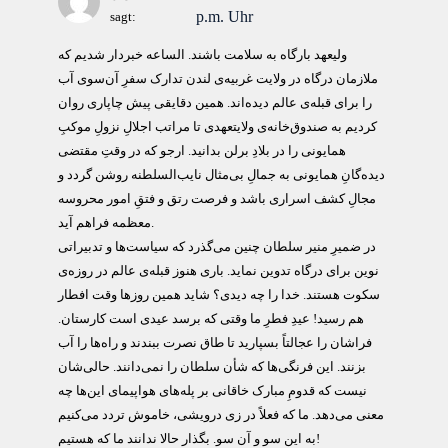
p.m. Uhr
sagt:
وليعهد بارگاه به سلامت باشند. الساعه خبردار شديم که
ملازمان درگاه در ولايت غربيه‌ی لندن تدارک سفرِ آن‌سوی آب
را برای قبله‌ی عالم ديده‌اند. همين دقايقی پيش چاپاری روان
کرديم به صندوق‌خانه‌ی ولايتعهدی تا مراتب اجلالِ نزولِ موکبِ
همايونی را در بلادِ برلن بدانيد. ارجو که در وقتِ مقتضی
ديده‌گانِ همايونی به جمالِ بی‌مثال نايب‌السلطنه روشن گردد و
مجالِ کشف اسراری باشد و فرصت رتق و فتقِ امور محروسه
معظمه فراهم آيد.
در ضميرِ منير سلطان چنين می‌گذرد که سياست‌ها و تدبيراتی
نوين برای درگاه تدوين نمايد. باری هنوز قبله‌ی عالم در روزه‌ی
سکوت هستند. خدا را چه ديدی؟ شايد همين روزها وقت افطار
هم رسيد! عيدِ فطرِ ما وقتی که برسد عيدی است کارستان.
فراشان را عجالتاً بسپاريد تا طاق نصرت ببندند و راه‌ها را آب
بزنند. اين فرنگی‌ها که شأن سلطان را نمی‌دانند. حالی‌شان
نيست که قدومِ مبارک خاقانی بر پله‌های هواپيمای اين‌ها چه
معنی می‌دهد. ما که فعلاً در زی درويشی، خاموش تردد می‌کنيم
به اين سو و آن سو. بگذار حالا ندانند ما که هستيم!