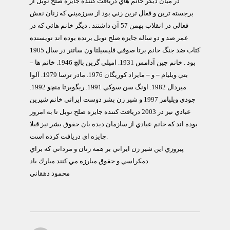
در ميان ديگر خانم هاي دريافت كننده جايزه صلح نوبل از
برجسته ترين و فعال ترين زني بود از سرزميني كه زنان نقش
فعالي در انقلاب بهمن 57 آن داشتند . ديگر خانم هائي كه در
عمر صد و دو ساله جايزه صلح نوبل برنده بوده اند نويسنده
كتاب ضد جنگ خانم برتا صوفي فليسيلتا ون ساتنر در سال 1905
بود . خانم جين آدامس 1931. اميلي گرين بالچ 1946. خانم ها –
بتي ويليام – و – مايراد كوريگان 1976. مادر ترسا 1979. آلوا
ميردال 1982. اونگ سن سوكي 1991. ريگوبرتا منچو 1992.
جودي ويليامز 1997 و شير زن بشر دوست ايراني خانم شيرين
عبادي نيز در 2003 دريافت كننده جايزه صلح نوبل تا به امروز
بوده اند كه خانم عبادي از سازمان ديده بان حقوق بشر نيز قبلا
جايزه اي دريافت كرده است.
پيروزي اين شير زن ايراني بر همه زنان و مرداني كه براي
دمكراسي و حقوق مبارزه مي كنند مبارك باد.
محمود دهقاني