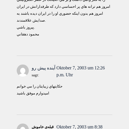
امروز هم ترانه هاي پر احساسي دارد كه طرفدارانش در ايران
امروز هم بدون اينكه حضوري او را در ايران ديده باشند به
صدايش علاقمندند.
پيروز باشي.
محمود دهقاني
Oktober 7, 2003 um 12:26
آينده پيش رو
p.m. Uhr
sagt:
حكايتهاي زيبايتان را مي خوانم
اميدوارم موفق باشيد
Oktober 7, 2003 um 8:38
قبله‌ی خاموش