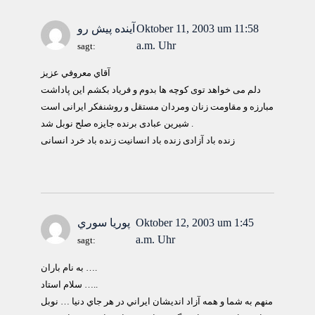
Oktober 11, 2003 um 11:58
آينده پيش رو
a.m. Uhr
sagt:
آقاي معروفي عزيز
دلم می خواهد توی کوچه ها بدوم و فرياد بکشم اين پاداشت
مبارزه و مقاومت زنان ومردان مستقل و روشنفکر ايرانی است
شيرين عبادی برنده جايزه صلح نوبل شد .
زنده باد آزادی زنده باد انسانيت زنده باد خرد انسانی
Oktober 12, 2003 um 1:45
پوريا سوري
a.m. Uhr
sagt:
به نام باران ….
سلام استاد …..
منهم به شما و همه آزاد انديشان ايراني در هر جاي دنيا … نوبل