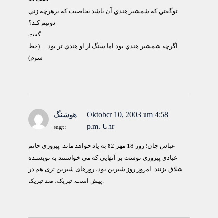
توگفتي كه شمشير هندي آن باشد بخاصيت كه برهرچه زني
دونيم كند؟
گفت:
اگرچه شمشير هندي بود اما سنگ از او هندي تر بود… (خط
سوم)
Oktober 10, 2003 um 4:58
هوشنگ
p.m. Uhr
sagt:
عباس جان! روز 18 مهر 82 به یاد خواهد ماند. پيروزی خانم
عبادی پيروزی توست بر آنهايي که مي خواستند به نويسنده
شلاق بزنند. امروز روز شيرين بود، روزهای شيرين تری هم در
پيش است. تبريک، صد تبريک.