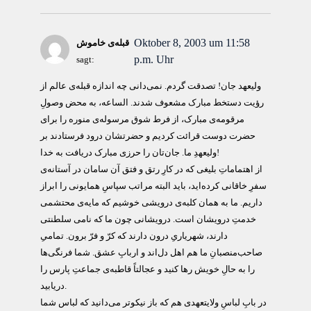
Oktober 8, 2003 um 11:58
قبله‌ی خاموش
p.m. Uhr
sagt:
وليعهد جان! تصدقت گردم. نمی‌دانی چه اندازه قبله‌ی عالم از
رؤيت دستخط مبارک مشعوف شدند. الساعه، به محض وصولِ
مرقومه‌ی مبارک، از فرط شوق مرسوله‌ی منوره‌ را برای
حضرت دوست قرائت کرديم و حضرتشان درود فرستادند بر
وليعهدِ ما. جان‌تان را حرزی مبارک دريافت به خدا!
از اهتماماتِ بليغی که در کارِ رتق و فتق آن سامان در آستانه‌ی
سفرِ خاقانی کرده‌ايد، بايد البته مراتب سپاسِ همايونی را ابراز
داريم. ما به همان کلبه‌ی درويشی خوشيم که مايه‌ی محتشمی
خدمتِ درويشان است. درويشانی چون ما که نامی سلطنتی
دارند، شهرياری‌ِ درون دارند که کرّ و فرّ برون. تمامیِ
صاحب‌منصبانِ ما هم اهل دل‌اند و اربابِ عشق. شما فرنگی‌ها
را به حالِ خويش رها کنيد و عجالتاً قاطبه‌ی جماعتِ پارس را
دريابيد.
در بابِ لباسِ ولايتعهدی هم که باز نيکوتر می‌دانيد که لباس شما