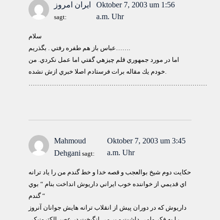
Oktober 7, 2003 um 1:56
ایران امروز
a.m. Uhr
sagt:
سلام
عباس باز هم طفره رفتي . بگذريم…….
اما در مورد جمهوري قلم چيزهي گفتي اما عمل نكردي. من
خودم يك مقاله برات فرستادم اصلا خبري ازش نشده.
…………………………………………………………………………
Mahmoud
Oktober 7, 2003 um 3:45
a.m. Uhr
Dehgani
sagt:
حكايت دوم شيخ بوالعجب و قصه خدا و خط گندم من را ياد ترانه
اي قديمي از خواننده خوب ايراني داريوش انداخت بنام “ بوي
گندم “
داريوش كه در دوران پيش از انقلاب ترانه هايش جوانان آنروز
را به فكر وامي داشت و بر مي انگيخت در عصر الكترونيكي