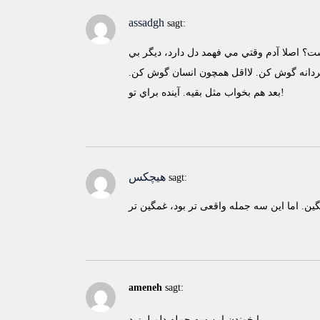
assadgh
sagt:
ت؟ اصلا آدم وقتي مي فهمد دل دارد، ديگر بي
مردانه گوش كن. لااقل همچون انسان گوش كن.
بعد هم بخواب مثل بقيه. آينده براي تو!
هیچکس
sagt:
ameneh
sagt:
با خوندن اين سه جمله دلم لرزيد.