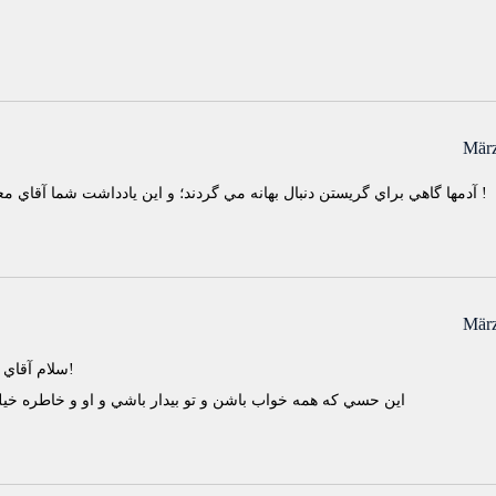
März
آدمها گاهي براي گريستن دنبال بهانه مي گردند؛ و اين يادداشت شما آقاي معروفي عزيز ، اين بهانه را به من داد…متشكرم !
März
سلام آقاي معروفي..سال نو مبارك..بهاريه تون چه قشنگه!
اين حسي كه همه خواب باشن و تو بيدار باشي و او و خاطره خيلي