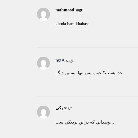
mahmood
sagt:
khoda ham khabast
rezA
sagt:
خدا هست؟ خوب پس تنها نيستين ديگه
sagt:
يكي
وصدايي كه دراين نزديكي ست…