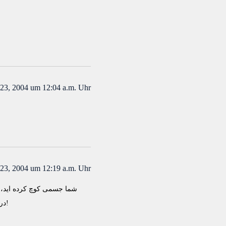
23, 2004 um 12:04 a.m. Uhr
23, 2004 um 12:19 a.m. Uhr
شما جسمی کوچ کرده اید، و
درکه، که آنها هم در حال خراب شدن هستند… تنهایی گاهی بد هم نیست، ذهن را خلاق می کند تا به زیبایی در مورد تنهایی بنویسد!