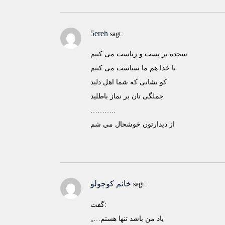
5ereh
sagt:
سجده بر پست و رياست می کنيم
با خدا هم ما سياست می کنيم
کو نشانی که شما اهل دليد
جملگی تان بر نماز باطليد
………..
از ديدارتون خوشحال مي شم
خانم کوچولو
sagt:
گفت:
„…ياد من باشد تنها هستم