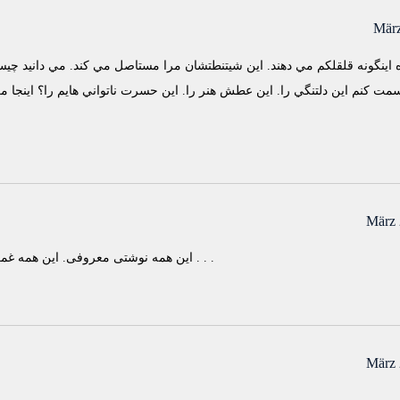
März
 اينگونه قلقلكم مي دهند. اين شيتنطتشان مرا مستاصل مي كند. مي دانيد چيس
ت كنم اين دلتنگي را. اين عطش هنر را. اين حسرت ناتواني هايم را؟ اينجا 
März 
این همه نوشتی معروفی. این همه غمگین. اما این سه جمله واقعی تر بود، غمگین تر . . .
März 