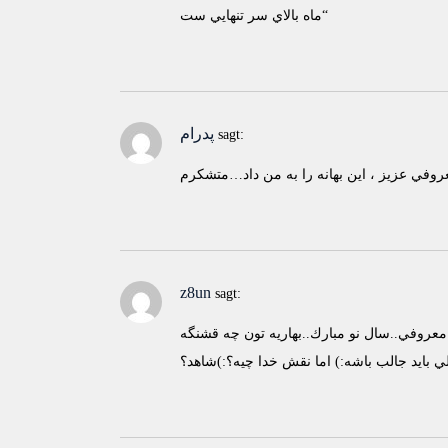
ماه بالاي سر تنهايي ست“
پدرام
sagt:
z8un
sagt:
 بايد جالب باشه:) اما نقش خدا چيه؟:)شاهد؟