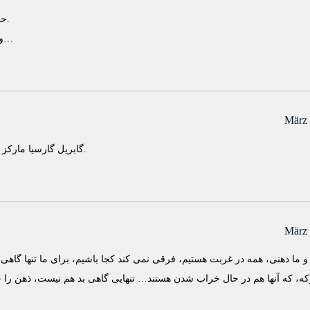
حس كردم شما هم با اينكه دورتون شلوغه تنهاييد.
ولي من هميشه بيدارم و چشمهام هميشه منتظر…
März 
گابريل گارسيا ماركز صد سال تنهائي را در يك تنهائي مقطعي نوشت.
März 
 ما ذهنی، همه در غربت هستیم، فرقی نمی کند کجا باشیم، برای ما تنها گاهی