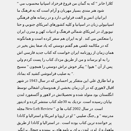
“ كلارا خانز “ كه به گمان من فروغ فرخزاد اسپانيا محسوب مي
شود هنر مندي بسيار مهربان و آرام است كه به فرهنگ ما
ايرانيان انس و الفت فراواني دارد و در رسانه هاي فرهنگي
اسپانيولي زبان در اسپانيا و كليه كشورهاي امريكاي جنوبي و حتا
نيويورك در امريكاي شمالي فرهنگ و ادبيات كهن و مدرن ايران
را منعكس مي كند . او به ايران هم سفر كرده است و همانگونه
كه در مكالمه تلفني هم گفتم دوستي كه ياد صفا يش بخير در
همان زمان از روزنامه ايران خواست كه كتاب جديد فارسي اش
را به او برساند و من از طريق مزدك كتاب را پست كردم ولي
پس از آن “ هيوا “ پيكر خوش تراش دوستي را همچون “ مسيح
“ به صليب فراموشي كشيد كه بماناد.
و اما طارق علي اين متفكر پر احساس كه در سال 1943 در شهر
اقبال لاهوري كه در آن زمان بخشي از هندوستان اشغالي توسط
انگلستان بود متولد شده و تحصيلاتش در لاهور و آكسفورد لندن
بپايان رسيده است. نزديك به 30جلد كتاب منتشر كرده و اديتور
مجله New Left Review است. در سال 2002 كتاب ها ي “
مدرنيته “ و „جنگ صليبي “ او در اروپا و امريكا و استراليا و كانادا
پر خواننده ترين كتاب بوده است . در استراليا و كانادا از طريق
ماهواره از او در لندن براي برنامه هاي پر بيننده و جنجال برانگيز