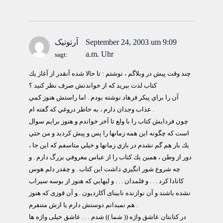
September 24, 2003 um 9:09
آرتوتیک
a.m. Uhr
sagt:
چند وقت پيش در وبلاگم ، نوشتم : تا حالا شده آنقدر از آغاز يك
كتاب لذت ببريد كه از خواندنش صرف نظر كنيد ؟
آن را براي پيكر فرهاد نوشته بودم . اما راستش هنوز كمي
عذاب وجدان دارم ، به خاطر دروغي كه گفته ام .
چون فردايش كتاب را با ولع تا آخر خواندم و هنوز برايم سوال
است كه چگونه اين همه زمانها را پس و پيش كرديد و من حتي
يك بار هم گم نشدم در بازي زمانها و خيلي متاسفم كه اين جا ،
دور از وطن ، همين يك كتاب را از عباس معروفي بزرگ دارم . و
چه شروع شور انگيزي داشت اين كتاب . و چقدر دلم هوس
كانادا كرد . . . و قلمدان . . . و لبهايي كه هنوز از بوسه سيراب
نشده باشند و آن نوازنده نابینای آکاردیون . و آن قوزی که هنوز
هم نمیدانم دوستش دارم یا ازش متنفرم .
در کتابتان عاشق واژه (( شما )) شدم . . . عاشق خیلی واژه ها