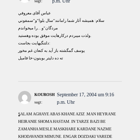
p.m. Uhr
sagt:
عباس آقاى معروفي
سلام: هميشه آثار شما رامانند“سال بلوا“و“سمفوني
مردگان“و…را ميخواندم
ولذت ميبردم دركارهايت موفق بوده وهستيد.
دلتنگيهايت بجاست:
يوسف گمگشته باز آيد به كنعان غم مخور
ته ده دليتر بوينون-خا فاميل
September 17, 2004 um 9:16
KOUROSH
p.m. Uhr
sagt:
ٍٍٍٍٍSALAM AGHAYE ABAS KHANE AZIZ .MAN HEYRANE
HEIRANIE SHOMA HASTAM. IN TARZE BAZI BE
ZAMANHA MESLE MASKHARE KARDANE NAZME
KHODAVANDI MIMUNE. ENGAR DOZDAKI VAREDE