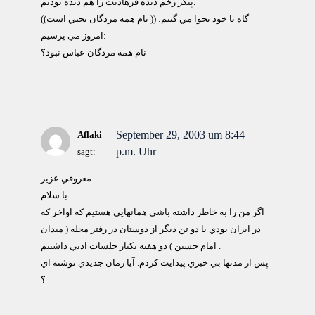
پيكر زخم ديده فرهاديت را هم ديده بوديم.
گاه با خود نجوا مي گنيم: (( نام همه مردگان يحيي است))
امروز مي پرسيم:
نام همه مردگان عباس نبود؟
September 29, 2003 um 8:44
Aflaki
p.m. Uhr
sagt:
معروفي عزيز
با سلام
اگر من را به خاطر داشته باشي همانهايي هستيم كه اواخر كه
در ايران بودي با دو تن ديگر از دوستان در رفتر مجله ( ميدان
امام حسين ) دو هفته يكبار جلسات ادبي داشتيم .
پس از مدتها بي خبري پيدايت كردم. آيا رمان جديدي نوشته اي
؟