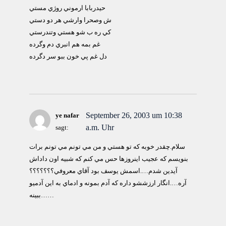
حيدربابا ارموني روژي مستي
ش وصحرا وارشي هر دو دستي
كي ره ب شو هستي وتندرستي
غم بمه هم انبري دم وگرده
دل غم پي خون ببو سر دگرده
September 26, 2003 um 10:38
ye nafar
a.m. Uhr
sagt:
سلام.چقدر خوبه كه تو هستي و من مي تونم مي تونم برات
بنويسم كه عجيب اينروزها حس مي كنم كه شبيه اون داداش
آيدين شدم….اسمش يوسف بود آقاي معروفي؟؟؟؟؟؟؟
آره….انگار ارزششو داره كه آدم بمونه و ادماي به اين آدميو
ببينه……