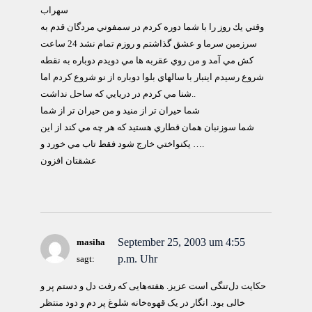
سهراب
وقتي يك روز را با شما دوره كردم در سمفوني مردگان قدم به
سرزمين سرما و عشق گذاشتم و روزم تمام نشد 24 ساعت
كش مي آمد و من روي عقربه ها مي دويدم دوباره به نقطه
شروع رسيدم اينبار با سالهاي بلوا دوباره از نو شروع كردم اما
شنا مي كردم در دريايي كه ساحل نداشت..
شما حيران تر از منيد و من حيران تر از شما
شما سوزنبان همان قطاري هستيد كه هر چه مي كند از اين
يكنواختي خارج شود فقط تاب مي خورد و ….
عشقتان افزون
September 25, 2003 um 4:55
masiha
p.m. Uhr
sagt:
حکايت دل‌تنگی است عزيز. هفته‌هايی که رفت دل و دستم پر و
خالی بود. انگار در يک قهوه‌خانه شلوغ پر دم و دود منتظر