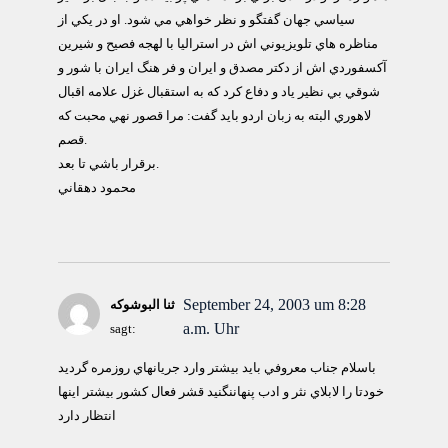
سياسي جهان گفتگو و نظر خواهي مي شود. او در يكي از
مناظره هاي تلويزيوني اش در استراليا با لهجه فصيح و شيرين
آكسفوردي اش از دكتر مصدق و ايران و فر هنگ ايران با شور و
شوقي بي نظير ياد و دفاع كرد كه به استقبال غزل علامه اقبال
لاهوري البته به زبان اردو بايد گفت: مرا قصور نهي محبت كه
قصم.
برقرار باشي تا بعد.
محمود دهقاني
September 24, 2003 um 8:28
ثنا البوشوکه
a.m. Uhr
sagt:
باسلام جناب معروفي بايد بيشتر وارد جريانهاي روزمره گرديد
خودتا را لابلاي نثر و ادب پنهاننگنيد قشر فعال كشور بيشتر اينها
انتظار دارد