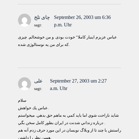
September 26, 2003 um 6:36
چای تلخ
p.m. Uhr
sagt:
عباس عزیزم اینبار کاملا“ خودت بودی. و من خوشحالم. چیزی
که برای من یه نوستالوژی شده.
September 27, 2003 um 2:27
علی
a.m. Uhr
sagt:
سلام
عباس يك خواهش.
شايد ناراحت شوي اما بايد كمي به ماهم حق بدهي. ميخواستم
درباره زنداني شدنت در ايران بطور كامل سخن بگي .
راستش با چند تا از وبلاگ نويسان در اين مورد حرف زدم آنه هم
همين نظر را داشتن.