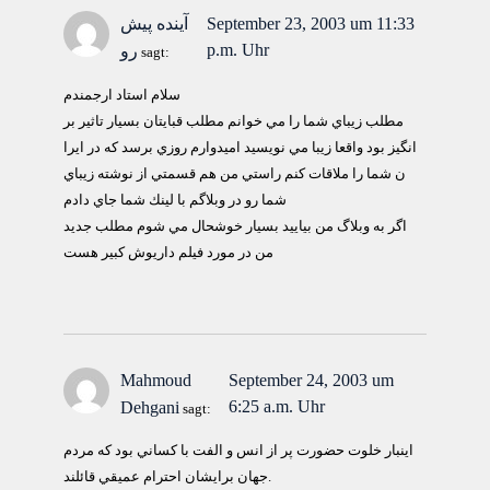
September 23, 2003 um 11:33
آينده پيش
p.m. Uhr
رو
sagt:
سلام استاد ارجمندم
مطلب زيباي شما را مي خوانم مطلب قبايتان بسيار تاثير بر
انگيز بود واقعا زيبا مي نويسيد اميدوارم روزي برسد كه در ايرا
ن شما را ملاقات كنم راستي من هم قسمتي از نوشته زيباي
شما رو در وبلاگم با لينك شما جاي دادم
اگر به وبلاگ من بياييد بسيار خوشحال مي شوم مطلب جديد
من در مورد فيلم داريوش كبير هست
Mahmoud
September 24, 2003 um
6:25 a.m. Uhr
Dehgani
sagt:
اينبار خلوت حضورت پر از انس و الفت با كساني بود كه مردم
جهان برايشان احترام عميقي قائلند.