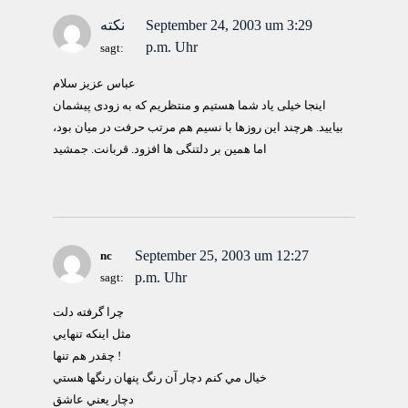
September 24, 2003 um 3:29
نکته
p.m. Uhr
sagt:
عباس عزيز سلام
اينجا خيلی ياد شما هستيم و منتظريم که به زودی پيشمان
بياييد. هرچند اين روزها با نسيم هم مرتب حرفت در ميان بود،
اما همين بر دلتنگی ها افزود. قربانت. جمشيد
September 25, 2003 um 12:27
nc
p.m. Uhr
sagt:
چرا گرفته دلت
مثل اينكه تنهايي
چقدر هم تنها !
خيال مي كنم دچار آن رنگ پنهان رنگها هستي
دچار يعني عاشق