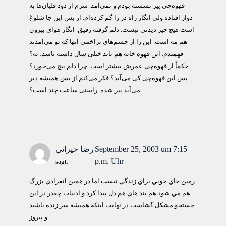
قهوه‌چی پير نشسته بودم و نمی‌آمد. سرم از دود قليان‌ها به
دوار افتاده ولی انگار راه در را گم کرده‌ام. از بس اين جا شلوغ
است هيچ چيز ديدنی نيست. دلم گرفته رفيق. انگار هوای بيرون
هم مه است. اين را از چشم‌های تراخمی آنها که تو می‌آمدند
فهميدم. اين قهوه خانه هم بايد خيلی سال داشته باشد، نه؟
حکماً از قهوه‌چی عمرش بيشتر است. چرا دلم پيچ می‌خورد؟
پس اين قهوه‌چی کی می‌آيد؟ فکر می‌کنم از بس هميشه دير
می‌آيد پير شده. راستی ساعت چند است؟
September 25, 2003 um 7:15
رضا حيراني
p.m. Uhr
sagt:
زمين جاي خوبي براي زندگي نيست اما در همين انفرادي بزرگ
هم مي شود هم بند هاي هم دل پيدا كرد و ادبيات چقدر در اين
جستجو مشكل گشاست در نهايت اينكه هميشه سر زنده باشيد
و پيروز